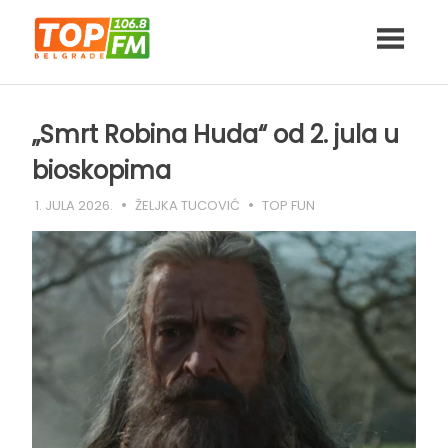
Skip
to
content
„Smrt Robina Huda“ od 2. jula u
bioskopima
1. JULA 2026.
ŽELJKA TUCOVIĆ
TOP FUN