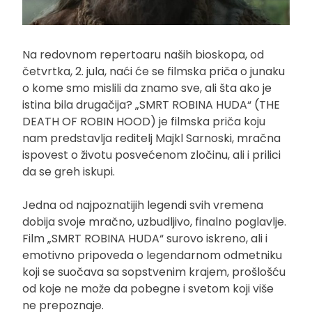
Na redovnom repertoaru naših bioskopa, od
četvrtka, 2. jula, naći će se filmska priča o junaku
o kome smo mislili da znamo sve, ali šta ako je
istina bila drugačija? „SMRT ROBINA HUDA“ (THE
DEATH OF ROBIN HOOD) je filmska priča koju
nam predstavlja reditelj Majkl Sarnoski, mračna
ispovest o životu posvećenom zločinu, ali i prilici
da se greh iskupi.
Jedna od najpoznatijih legendi svih vremena
dobija svoje mračno, uzbudljivo, finalno poglavlje.
Film „SMRT ROBINA HUDA“ surovo iskreno, ali i
emotivno pripoveda o legendarnom odmetniku
koji se suočava sa sopstvenim krajem, prošlošću
od koje ne može da pobegne i svetom koji više
ne prepoznaje.