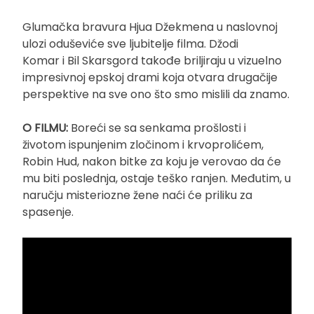
Glumačka bravura Hjua Džekmena u naslovnoj
ulozi oduševiće sve ljubitelje filma. Džodi
Komar i Bil Skarsgord takođe briljiraju u vizuelno
impresivnoj epskoj drami koja otvara drugačije
perspektive na sve ono što smo mislili da znamo.
O FILMU:
Boreći se sa senkama prošlosti i
životom ispunjenim zločinom i krvoprolićem,
Robin Hud, nakon bitke za koju je verovao da će
mu biti poslednja, ostaje teško ranjen. Međutim, u
naručju misteriozne žene naći će priliku za
spasenje.