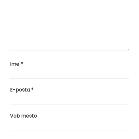
Ime
*
E-pošta
*
Veb mesto