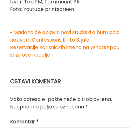
Izvor: Top FM, Taramount PR
Foto: Youtube printscreen
« Madona će objaviti novi studijski album pod
Kretanje
nazivom Confessions II, i to 3. jula.
Rezervacije korisničkih imena na WhatsAppu
članka
stižu ove nedelje »
OSTAVI KOMENTAR
Vaša adresa e-pošte neće biti objavljena.
Neophodna polja su označena
*
Komentar
*