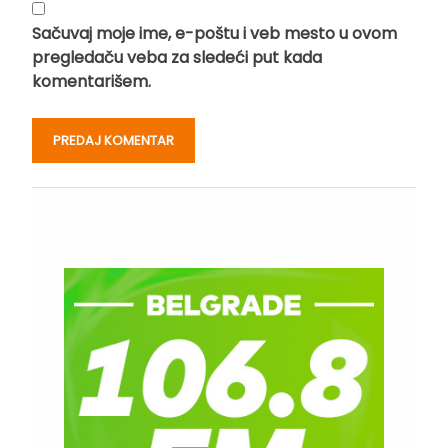
Sačuvaj moje ime, e-poštu i veb mesto u ovom
pregledaču veba za sledeći put kada
komentarišem.