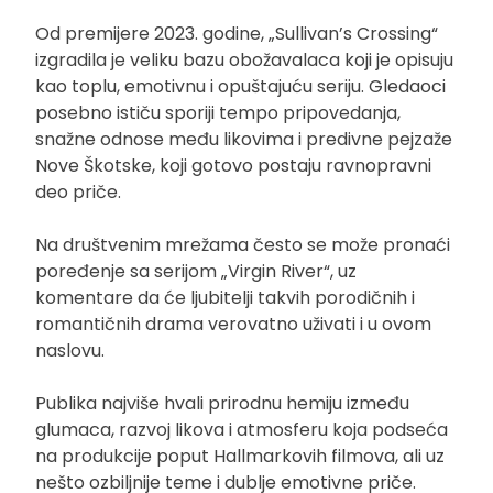
Od premijere 2023. godine, „Sullivan’s Crossing“
izgradila je veliku bazu obožavalaca koji je opisuju
kao toplu, emotivnu i opuštajuću seriju. Gledaoci
posebno ističu sporiji tempo pripovedanja,
snažne odnose među likovima i predivne pejzaže
Nove Škotske, koji gotovo postaju ravnopravni
deo priče.
Na društvenim mrežama često se može pronaći
poređenje sa serijom „Virgin River“, uz
komentare da će ljubitelji takvih porodičnih i
romantičnih drama verovatno uživati i u ovom
naslovu.
Publika najviše hvali prirodnu hemiju između
glumaca, razvoj likova i atmosferu koja podseća
na produkcije poput Hallmarkovih filmova, ali uz
nešto ozbiljnije teme i dublje emotivne priče.