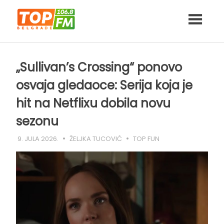
Skip
to
content
„Sullivan’s Crossing“ ponovo
osvaja gledaoce: Serija koja je
hit na Netflixu dobila novu
sezonu
9. JULA 2026.
ŽELJKA TUCOVIĆ
TOP FUN