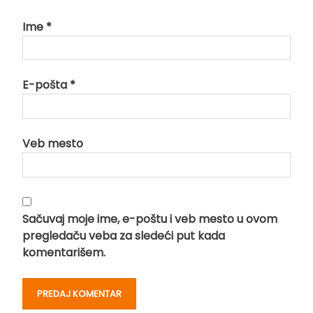
Ime
*
E-pošta
*
Veb mesto
Sačuvaj moje ime, e-poštu i veb mesto u ovom
pregledaču veba za sledeći put kada
komentarišem.