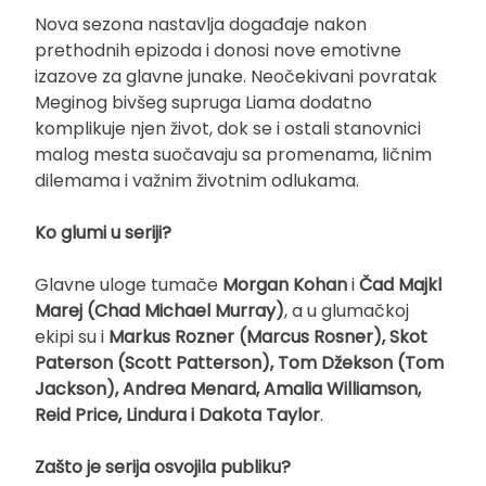
Nova sezona nastavlja događaje nakon
prethodnih epizoda i donosi nove emotivne
izazove za glavne junake. Neočekivani povratak
Meginog bivšeg supruga Liama dodatno
komplikuje njen život, dok se i ostali stanovnici
malog mesta suočavaju sa promenama, ličnim
dilemama i važnim životnim odlukama.
Ko glumi u seriji?
Glavne uloge tumače
Morgan Kohan
i
Čad Majkl
Marej (Chad Michael Murray)
, a u glumačkoj
ekipi su i
Markus Rozner (Marcus Rosner), Skot
Paterson (Scott Patterson), Tom Džekson (Tom
Jackson), Andrea Menard, Amalia Williamson,
Reid Price, Lindura i Dakota Taylor
.
Zašto je serija osvojila publiku?