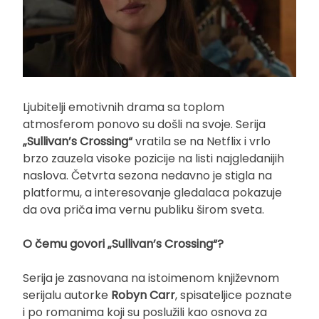
Ljubitelji emotivnih drama sa toplom
atmosferom ponovo su došli na svoje. Serija
„Sullivan’s Crossing“
vratila se na Netflix i vrlo
brzo zauzela visoke pozicije na listi najgledanijih
naslova. Četvrta sezona nedavno je stigla na
platformu, a interesovanje gledalaca pokazuje
da ova priča ima vernu publiku širom sveta.
O čemu govori „Sullivan’s Crossing“?
Serija je zasnovana na istoimenom književnom
serijalu autorke
Robyn Carr
, spisateljice poznate
i po romanima koji su poslužili kao osnova za