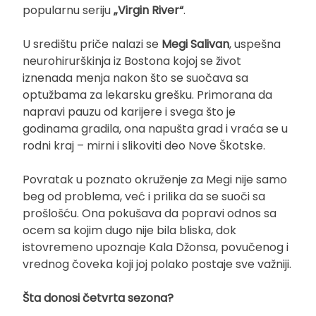
popularnu seriju
„Virgin River“
.
U središtu priče nalazi se
Megi Salivan
, uspešna
neurohirurškinja iz Bostona kojoj se život
iznenada menja nakon što se suočava sa
optužbama za lekarsku grešku. Primorana da
napravi pauzu od karijere i svega što je
godinama gradila, ona napušta grad i vraća se u
rodni kraj – mirni i slikoviti deo Nove Škotske.
Povratak u poznato okruženje za Megi nije samo
beg od problema, već i prilika da se suoči sa
prošlošću. Ona pokušava da popravi odnos sa
ocem sa kojim dugo nije bila bliska, dok
istovremeno upoznaje Kala Džonsa, povučenog i
vrednog čoveka koji joj polako postaje sve važniji.
Šta donosi četvrta sezona?