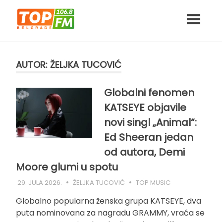
Skip
to
content
AUTOR:
ŽELJKA TUCOVIĆ
Globalni fenomen
KATSEYE objavile
novi singl „Animal“:
Ed Sheeran jedan
od autora, Demi
Moore glumi u spotu
29. JULA 2026.
ŽELJKA TUCOVIĆ
TOP MUSIC
Globalno popularna ženska grupa KATSEYE, dva
puta nominovana za nagradu GRAMMY, vraća se