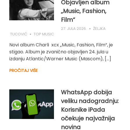
Objavljen album
„Music, Fashion,
Film“
27. JULA 2026.
ŽELJKA
TUCOVIĆ
TOP MUSIC
Novi album Charli xcx „Music, Fashion, Film“, je
stigao. Album je zvanično objavljen 24. jula u
izdanju Atlantic/Warner Music (Mascom), […]
PROČITAJ VIŠE
WhatsApp dobija
veliku nadogradnju:
Korisnike iPada
očekuje najvažnija
novina