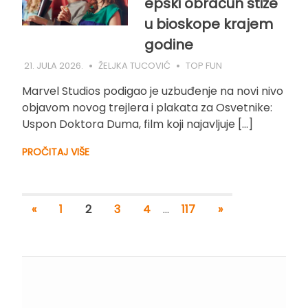
epski obračun stiže
u bioskope krajem
godine
21. JULA 2026.
ŽELJKA TUCOVIĆ
TOP FUN
Marvel Studios podigao je uzbuđenje na novi nivo
objavom novog trejlera i plakata za Osvetnike:
Uspon Doktora Duma, film koji najavljuje […]
PROČITAJ VIŠE
«
1
2
3
4
…
117
»