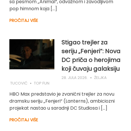
sa pesmom „Animal“, odvažnom i zavodljivom
pop himnom koja […]
PROČITAJ VIŠE
Stigao trejler za
seriju „Fenjeri“: Nova
DC priča o herojima
koji čuvaju galaksiju
28. JULA 2026.
ŽELJKA
TUCOVIĆ
TOP FUN
HBO Max predstavio je zvanični trejler za novu
dramsku seriju „Fenjeri“ (Lanterns), ambiciozni
projekat nastao u saradnji DC Studiosa i […]
PROČITAJ VIŠE