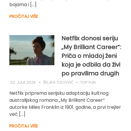
bojama i […]
PROČITAJ VIŠE
Netflix donosi seriju
„My Brilliant Career“:
Priča o mladoj ženi
koja je odbila da živi
po pravilima drugih
22. JULA 2026.
ŽELJKA TUCOVIĆ
TOP FUN
Netflix priprema serijsku adaptaciju kultnog
australijskog romana „My Brilliant Career“
autorke Miles Franklin iz 1901. godine, a prvi trejler
već […]
PROČITAJ VIŠE