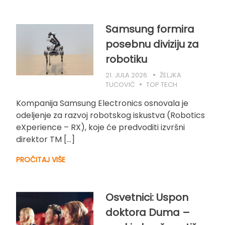
Samsung formira
posebnu diviziju za
robotiku
21. JULA 2026.
ŽELJKA
TUCOVIĆ
TOP TECH
Kompanija Samsung Electronics osnovala je
odeljenje za razvoj robotskog iskustva (Robotics
eXperience – RX), koje će predvoditi izvršni
direktor TM […]
PROČITAJ VIŠE
Osvetnici: Uspon
doktora Duma –