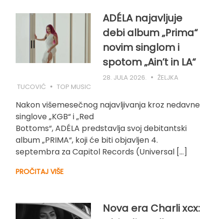
ADÉLA najavljuje
debi album „Prima“
novim singlom i
spotom „Ain’t in LA“
28. JULA 2026.
ŽELJKA
TUCOVIĆ
TOP MUSIC
Nakon višemesečnog najavljivanja kroz nedavne
singlove „KGB“ i „Red
Bottoms“, ADÉLA predstavlja svoj debitantski
album „PRIMA“, koji će biti objavljen 4.
septembra za Capitol Records (Universal […]
PROČITAJ VIŠE
Nova era Charli xcx: