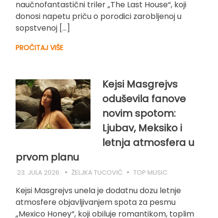
naučnofantastični triler „The Last House“, koji
donosi napetu priču o porodici zarobljenoj u
sopstvenoj […]
PROČITAJ VIŠE
Kejsi Masgrejvs
oduševila fanove
novim spotom:
Ljubav, Meksiko i
letnja atmosfera u
prvom planu
23. JULA 2026.
ŽELJKA TUCOVIĆ
TOP MUSIC
Kejsi Masgrejvs unela je dodatnu dozu letnje
atmosfere objavljivanjem spota za pesmu
„Mexico Honey“, koji obiluje romantikom, toplim