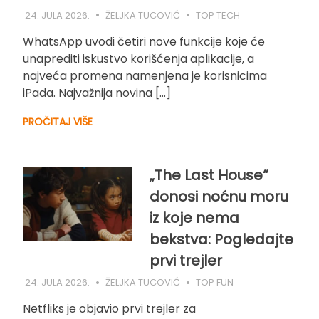
24. JULA 2026.
ŽELJKA TUCOVIĆ
TOP TECH
WhatsApp uvodi četiri nove funkcije koje će
unaprediti iskustvo korišćenja aplikacije, a
najveća promena namenjena je korisnicima
iPada. Najvažnija novina […]
PROČITAJ VIŠE
„The Last House“
donosi noćnu moru
iz koje nema
bekstva: Pogledajte
prvi trejler
24. JULA 2026.
ŽELJKA TUCOVIĆ
TOP FUN
Netfliks je objavio prvi trejler za