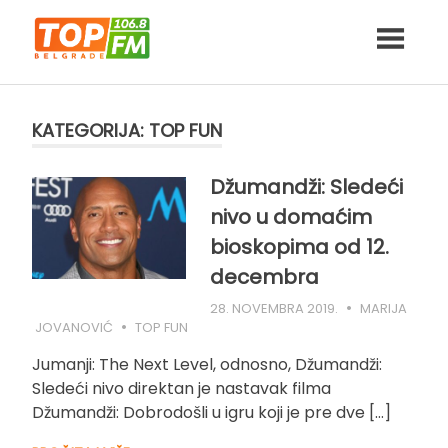
Skip
to
content
KATEGORIJA:
TOP FUN
Džumandži: Sledeći
nivo u domaćim
bioskopima od 12.
decembra
28. NOVEMBRA 2019.
MARIJA
JOVANOVIĆ
TOP FUN
Jumanji: The Next Level, odnosno, Džumandži:
Sledeći nivo direktan je nastavak filma
Džumandži: Dobrodošli u igru koji je pre dve […]