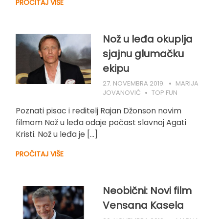
PROČITAJ VIŠE
Nož u leđa okuplja
sjajnu glumačku
ekipu
27. NOVEMBRA 2019.
MARIJA
JOVANOVIĆ
TOP FUN
Poznati pisac i reditelj Rajan Džonson novim
filmom Nož u leđa odaje počast slavnoj Agati
Kristi. Nož u leđa je […]
PROČITAJ VIŠE
Neobični: Novi film
Vensana Kasela