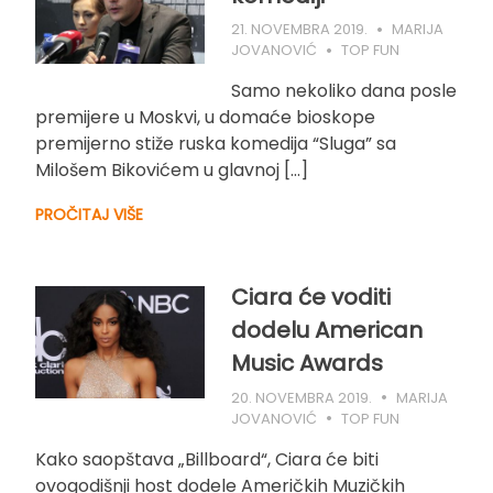
21. NOVEMBRA 2019.
MARIJA
JOVANOVIĆ
TOP FUN
Samo nekoliko dana posle
premijere u Moskvi, u domaće bioskope
premijerno stiže ruska komedija “Sluga” sa
Milošem Bikovićem u glavnoj […]
PROČITAJ VIŠE
Ciara će voditi
dodelu American
Music Awards
20. NOVEMBRA 2019.
MARIJA
JOVANOVIĆ
TOP FUN
Kako saopštava „Billboard“, Ciara će biti
ovogodišnji host dodele Američkih Muzičkih