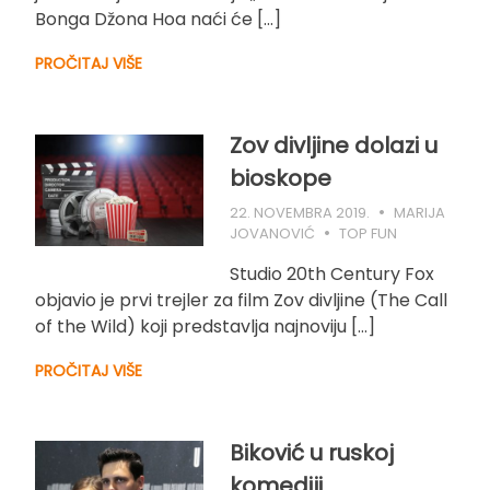
Bonga Džona Hoa naći će […]
PROČITAJ VIŠE
Zov divljine dolazi u
bioskope
22. NOVEMBRA 2019.
MARIJA
JOVANOVIĆ
TOP FUN
Studio 20th Century Fox
objavio je prvi trejler za film Zov divljine (The Call
of the Wild) koji predstavlja najnoviju […]
PROČITAJ VIŠE
Biković u ruskoj
komediji