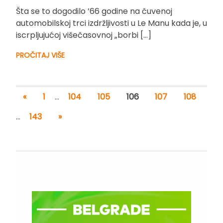
Šta se to dogodilo ’66 godine na čuvenoj
automobilskoj trci izdržljivosti u Le Manu kada je, u
iscrpljujućoj višečasovnoj „borbi […]
PROČITAJ VIŠE
«
1
…
104
105
106
107
108
…
143
»