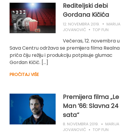
Rediteljski debi
Gordana Kičića
12. NOVEMBRA 2019.
MARIJA
JOVANOVIĆ
TOP FUN
Večeras, 12. novembra u
Sava Centru održava se premijera filma Realna
priča čiju režiju i produkciju potpisuje glumac
Gordan Kičić. […]
PROČITAJ VIŠE
Premijera filma „Le
Man ’66: Slavna 24
sata“
8. NOVEMBRA 2019.
MARIJA
JOVANOVIĆ
TOP FUN