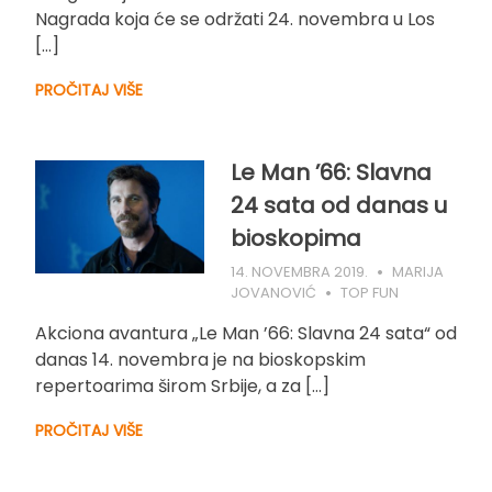
Nagrada koja će se održati 24. novembra u Los
[…]
PROČITAJ VIŠE
Le Man ’66: Slavna
24 sata od danas u
bioskopima
14. NOVEMBRA 2019.
MARIJA
JOVANOVIĆ
TOP FUN
Akciona avantura „Le Man ’66: Slavna 24 sata“ od
danas 14. novembra je na bioskopskim
repertoarima širom Srbije, a za […]
PROČITAJ VIŠE