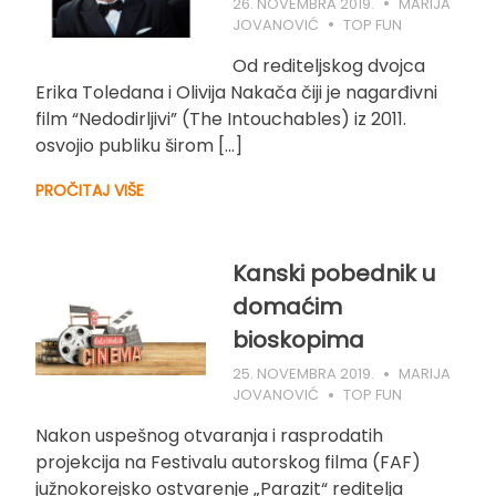
26. NOVEMBRA 2019.
MARIJA
JOVANOVIĆ
TOP FUN
Od rediteljskog dvojca
Erika Toledana i Olivija Nakača čiji je nagarđivni
film “Nedodirljivi” (The Intouchables) iz 2011.
osvojio publiku širom […]
PROČITAJ VIŠE
Kanski pobednik u
domaćim
bioskopima
25. NOVEMBRA 2019.
MARIJA
JOVANOVIĆ
TOP FUN
Nakon uspešnog otvaranja i rasprodatih
projekcija na Festivalu autorskog filma (FAF)
južnokorejsko ostvarenje „Parazit“ reditelja