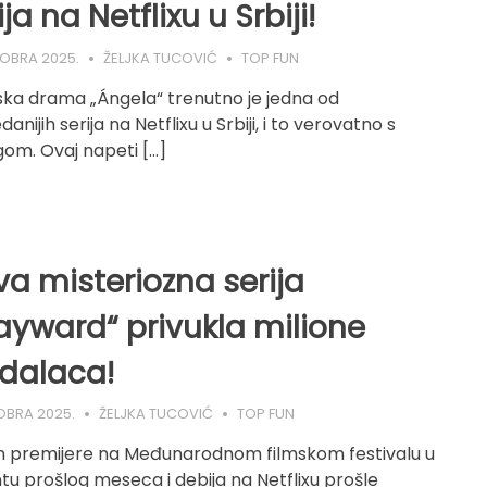
ija na Netflixu u Srbiji!
TOBRA 2025.
ŽELJKA TUCOVIĆ
TOP FUN
ka drama „Ángela“ trenutno je jedna od
danijih serija na Netflixu u Srbiji, i to verovatno s
gom. Ovaj napeti […]
a misteriozna serija
yward“ privukla milione
dalaca!
OBRA 2025.
ŽELJKA TUCOVIĆ
TOP FUN
 premijere na Međunarodnom filmskom festivalu u
tu prošlog meseca i debija na Netflixu prošle