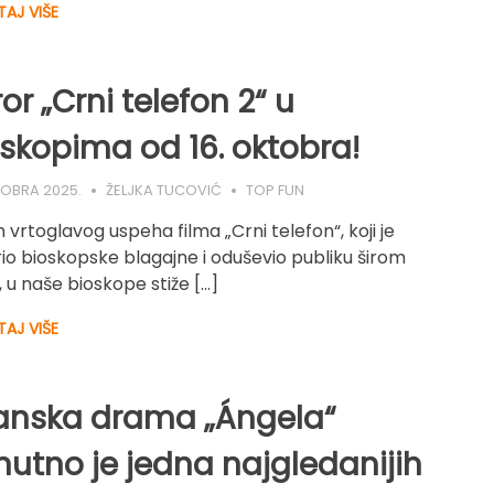
TAJ VIŠE
or „Crni telefon 2“ u
skopima od 16. oktobra!
TOBRA 2025.
ŽELJKA TUCOVIĆ
TOP FUN
 vrtoglavog uspeha filma „Crni telefon“, koji je
io bioskopske blagajne i oduševio publiku širom
, u naše bioskope stiže […]
TAJ VIŠE
anska drama „Ángela“
nutno je jedna najgledanijih