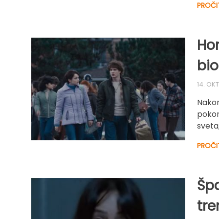
PROČI
Hor
bio
14. OK
Nakon
pokor
sveta
PROČI
Šp
tre