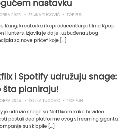
gućem nastavku
TOBRA 2025.
ŽELJKA TUCOVIĆ
TOP FUN
e Kang, kreatorka i koproducentkinja filma Kpop
 Hunters, izjavila je da je „uzbuđena zbog
cijala za nove priče“ koje […]
flix i Spotify udružuju snage:
 šta planiraju!
TOBRA 2025.
ŽELJKA TUCOVIĆ
TOP FUN
fy je udružio snage sa Netflixom kako bi video
sti postali deo platforme ovog streaming giganta.
ompanije su sklopile […]