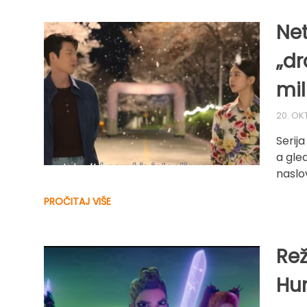
Net
„dr
mil
20. OK
Serija
a gle
naslo
PROČITAJ VIŠE
Rež
Hun