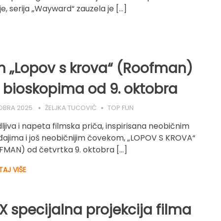
je, serija „Wayward“ zauzela je […]
m „Lopov s krova“ (Roofman)
 bioskopima od 9. oktobra
OBRA 2025.
ŽELJKA TUCOVIĆ
TOP FUN
ljiva i napeta filmska priča, inspirisana neobičnim
ajima i još neobičnijim čovekom, „LOPOV S KROVA“
MAN) od četvrtka 9. oktobra […]
TAJ VIŠE
 specijalna projekcija filma