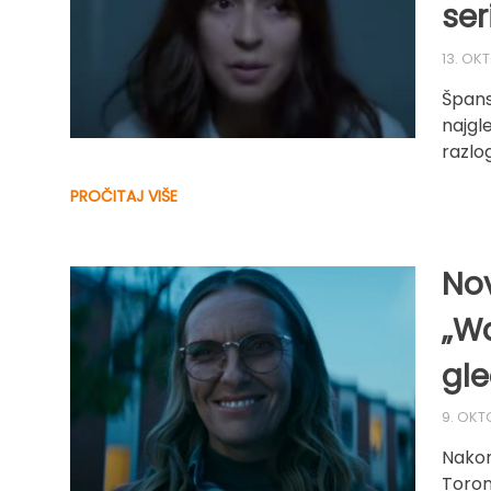
ser
13. OK
Špans
najgle
razlo
PROČITAJ VIŠE
Nov
„Wa
gle
9. OKT
Nakon
Toron