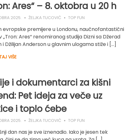
on: Ares“ – 8. oktobra u 20 h
OBRA 2025.
ŽELJKA TUCOVIĆ
TOP FUN
 evropske premijere u Londonu, naučnofantastični
v „Tron: Ares“ renomiranog studija Dizni sa Džerad
 i Džilijan Anderson u glavnim ulogama stiže i […]
TAJ VIŠE
ije i dokumentarci za kišni
end: Pet ideja za veče uz
ice i toplo ćebe
OBRA 2025.
ŽELJKA TUCOVIĆ
TOP FUN
ji dan nas je sve iznenadio. Iako je jesen tek
a, čini se da zima već kuca na vrata. Za […]