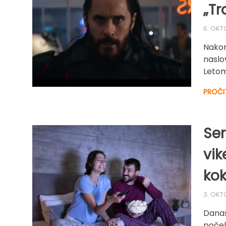
„Tr
6. OKT
Nakon
naslo
Letom
PROČI
Ser
vik
kok
3. OKT
Današn
počel