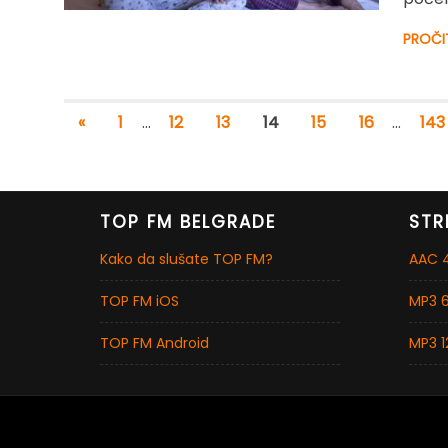
PROČI
«
1
…
12
13
14
15
16
…
143
TOP FM BELGRADE
STR
Kako da slušate TOP FM?
AAC 4
TOP FM iOS
MP3 6
TOP FM Android
MP3 1