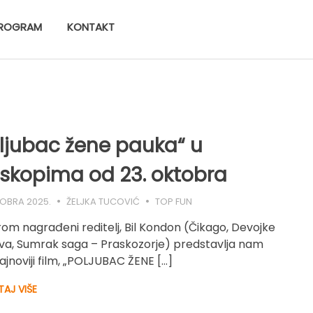
ROGRAM
KONTAKT
ljubac žene pauka“ u
skopima od 23. oktobra
TOBRA 2025.
ŽELJKA TUCOVIĆ
TOP FUN
om nagrađeni reditelj, Bil Kondon (Čikago, Devojke
ova, Sumrak saga – Praskozorje) predstavlja nam
ajnoviji film, „POLJUBAC ŽENE […]
TAJ VIŠE