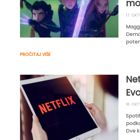
mo
17. OK
Maggi
Demon
poten
PROČITAJ VIŠE
Net
Evo
16. OK
Spoti
podka
Dve k