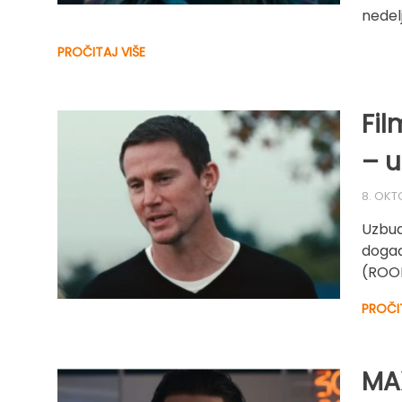
nedel
PROČITAJ VIŠE
Fil
– u
8. OKT
Uzbud
događ
(ROOF
PROČI
MAX