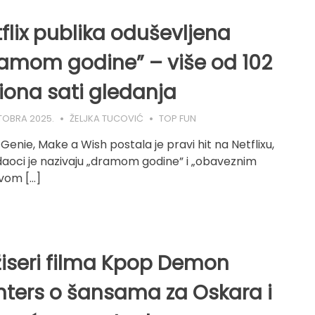
flix publika oduševljena
amom godine” – više od 102
iona sati gledanja
TOBRA 2025.
ŽELJKA TUCOVIĆ
TOP FUN
 Genie, Make a Wish postala je pravi hit na Netflixu,
daoci je nazivaju „dramom godine” i „obaveznim
vom […]
iseri filma Kpop Demon
ters o šansama za Oskara i