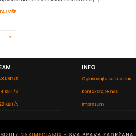
TAJ VIŠE
»
EAM
INFO
8 KBIT/S
Oglašavajte se kod nas
4 KBIT/S
Kontaktirajte nas
28 KBIT/S
Impresum
©2017
NAXIMEDIAMIX
- SVA PRAVA ZADRŽANA.