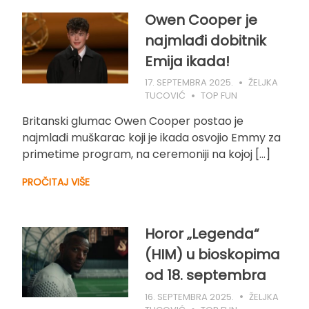
Owen Cooper je
najmlađi dobitnik
Emija ikada!
17. SEPTEMBRA 2025.
ŽELJKA
TUCOVIĆ
TOP FUN
Britanski glumac Owen Cooper postao je
najmlađi muškarac koji je ikada osvojio Emmy za
primetime program, na ceremoniji na kojoj […]
PROČITAJ VIŠE
Horor „Legenda“
(HIM) u bioskopima
od 18. septembra
16. SEPTEMBRA 2025.
ŽELJKA