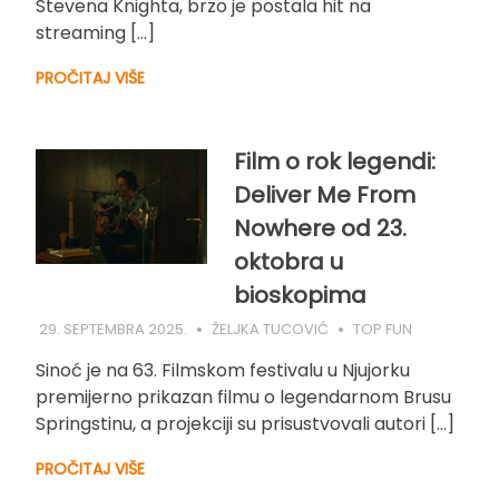
Stevena Knighta, brzo je postala hit na
streaming […]
PROČITAJ VIŠE
Film o rok legendi:
Deliver Me From
Nowhere od 23.
oktobra u
bioskopima
29. SEPTEMBRA 2025.
ŽELJKA TUCOVIĆ
TOP FUN
Sinoć je na 63. Filmskom festivalu u Njujorku
premijerno prikazan filmu o legendarnom Brusu
Springstinu, a projekciji su prisustvovali autori […]
PROČITAJ VIŠE