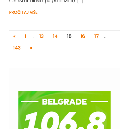
CineStar bioskopu (Ada Mall). […]
PROČITAJ VIŠE
«
1
…
13
14
15
16
17
…
143
»