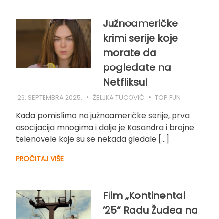
Južnoameričke
krimi serije koje
morate da
pogledate na
Netfliksu!
26. SEPTEMBRA 2025.
ŽELJKA TUCOVIĆ
TOP FUN
Kada pomislimo na južnoameričke serije, prva
asocijacija mnogima i dalje je Kasandra i brojne
telenovele koje su se nekada gledale […]
PROČITAJ VIŠE
Film „Kontinental
’25“ Radu Žudea na