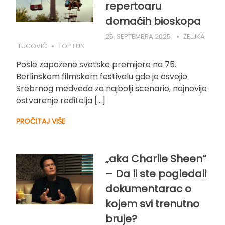
repertoaru
domaćih bioskopa
25. SEPTEMBRA 2025.
ŽELJKA
TUCOVIĆ
TOP FUN
Posle zapažene svetske premijere na 75.
Berlinskom filmskom festivalu gde je osvojio
Srebrnog medveda za najbolji scenario, najnovije
ostvarenje reditelja […]
PROČITAJ VIŠE
„aka Charlie Sheen“
– Da li ste pogledali
dokumentarac o
kojem svi trenutno
bruje?