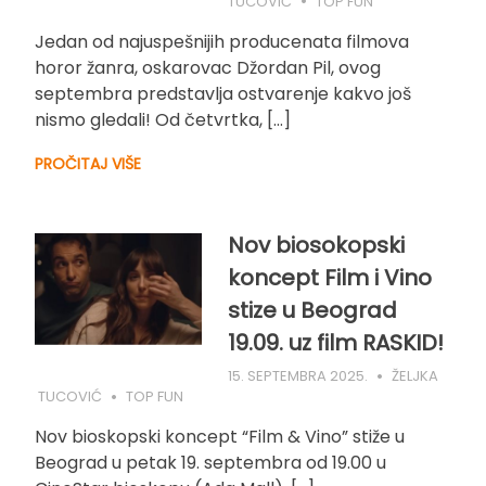
TUCOVIĆ
TOP FUN
Jedan od najuspešnijih producenata filmova
horor žanra, oskarovac Džordan Pil, ovog
septembra predstavlja ostvarenje kakvo još
nismo gledali! Od četvrtka, […]
PROČITAJ VIŠE
Nov biosokopski
koncept Film i Vino
stize u Beograd
19.09. uz film RASKID!
15. SEPTEMBRA 2025.
ŽELJKA
TUCOVIĆ
TOP FUN
Nov bioskopski koncept “Film & Vino” stiže u
Beograd u petak 19. septembra od 19.00 u