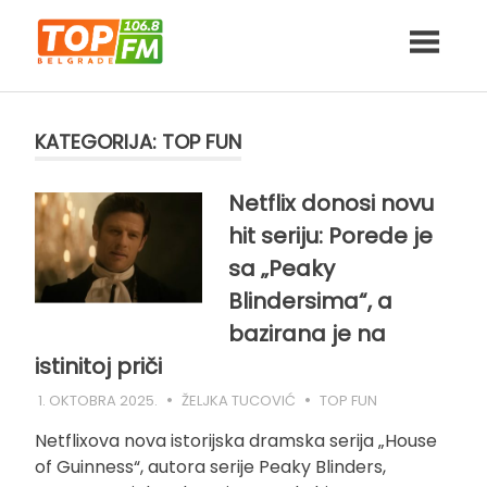
Skip
to
content
KATEGORIJA:
TOP FUN
Netflix donosi novu
hit seriju: Porede je
sa „Peaky
Blindersima“, a
bazirana je na
istinitoj priči
1. OKTOBRA 2025.
ŽELJKA TUCOVIĆ
TOP FUN
Netflixova nova istorijska dramska serija „House
of Guinness“, autora serije Peaky Blinders,