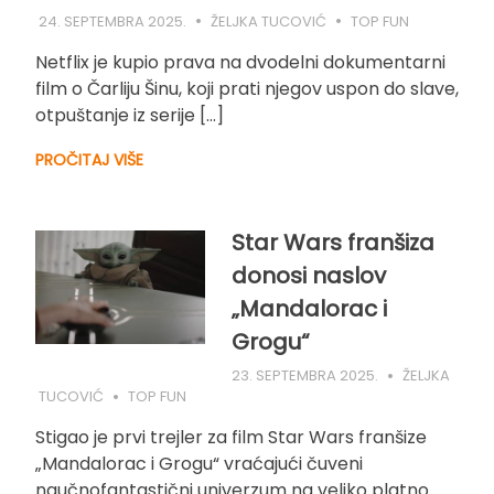
24. SEPTEMBRA 2025.
ŽELJKA TUCOVIĆ
TOP FUN
Netflix je kupio prava na dvodelni dokumentarni
film o Čarliju Šinu, koji prati njegov uspon do slave,
otpuštanje iz serije […]
PROČITAJ VIŠE
Star Wars franšiza
donosi naslov
„Mandalorac i
Grogu“
23. SEPTEMBRA 2025.
ŽELJKA
TUCOVIĆ
TOP FUN
Stigao je prvi trejler za film Star Wars franšize
„Mandalorac i Grogu“ vraćajući čuveni
naučnofantastični univerzum na veliko platno.