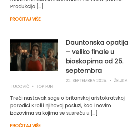
Produkcija […]
PROČITAJ VIŠE
Dauntonska opatija
– veliko finale u
bioskopima od 25.
septembra
22. SEPTEMBRA 2025.
ŽELJKA
TUCOVIĆ
TOP FUN
Treći nastavak sage o britanskoj aristokratskoj
porodici Kroli i njihovoj posluzi, kao i novim
izazovima sa kojima se susreću u […]
PROČITAJ VIŠE