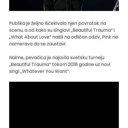
Publika je željno iščekivala njen povratak na
scenu, a od kako su singlovi „Beautiful Trauma“ i
„What About Love“ naišli na odličan odziv, Pink ne
namerava da se zaustavi.
Naime, pevačica je najavila svetsku turneju
„Beautiful Trauma“ tokom 2018 godine uz novi
singl „Whatever You Want“.