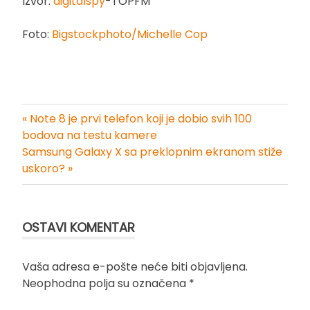
Izvor:
digitalspy
-TOPFM
Foto:
Bigstockphoto/Michelle Cop
« Note 8 je prvi telefon koji je dobio svih 100
Kretanje
bodova na testu kamere
Samsung Galaxy X sa preklopnim ekranom stiže
članka
uskoro? »
OSTAVI KOMENTAR
Vaša adresa e-pošte neće biti objavljena.
Neophodna polja su označena
*