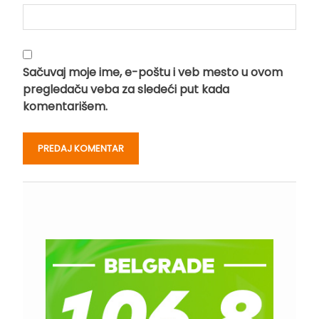
Sačuvaj moje ime, e-poštu i veb mesto u ovom
pregledaču veba za sledeći put kada
komentarišem.