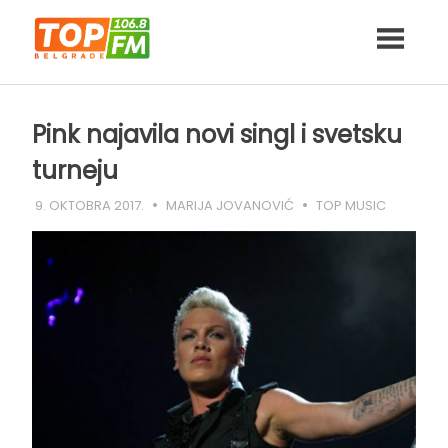
Skip
to
content
Pink najavila novi singl i svetsku
turneju
9. OKTOBRA 2017.
MARIJA JOVANOVIĆ
TOP MUSIC