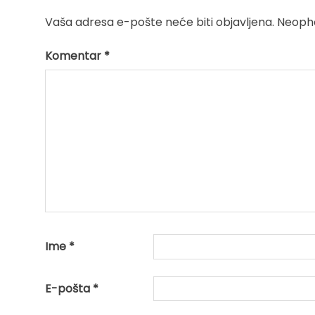
Vaša adresa e-pošte neće biti objavljena.
Neopho
Komentar
*
Ime
*
E-pošta
*