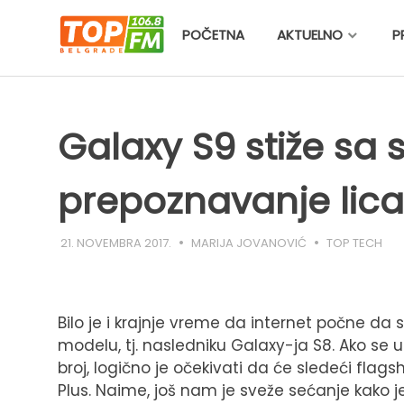
Skip
to
POČETNA
AKTUELNO
P
content
Galaxy S9 stiže sa
prepoznavanje lica
21. NOVEMBRA 2017.
MARIJA JOVANOVIĆ
TOP TECH
Bilo je i krajnje vreme da internet počne 
modelu, tj. nasledniku Galaxy-ja S8. Ako se
broj, logično je očekivati da će sledeći flag
Plus. Naime, još nam je sveže sećanje kako je