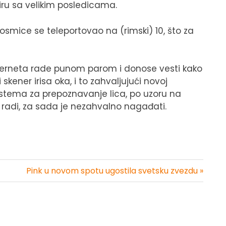
ru sa velikim posledicama.
 osmice se teleportovao na (rimski) 10, što za
erneta rade punom parom i donose vesti kako
skener irisa oka, i to zahvaljujući novoj
 sistema za prepoznavanje lica, po uzoru na
no radi, za sada je nezahvalno nagađati.
Pink u novom spotu ugostila svetsku zvezdu »