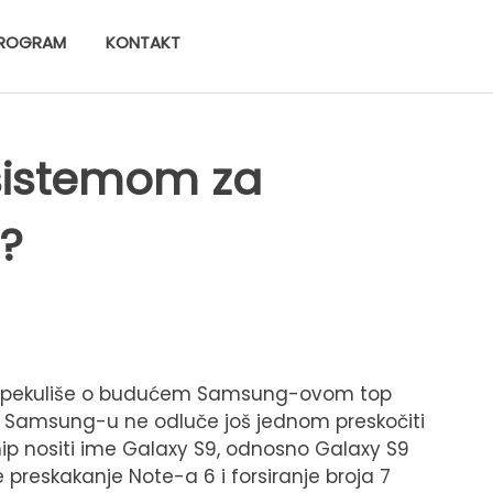
ROGRAM
KONTAKT
 sistemom za
?
da spekuliše o budućem Samsung-ovom top
 u Samsung-u ne odluče još jednom preskočiti
ship nositi ime Galaxy S9, odnosno Galaxy S9
 preskakanje Note-a 6 i forsiranje broja 7