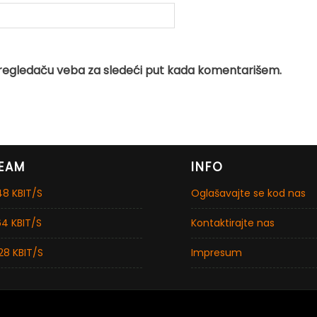
regledaču veba za sledeći put kada komentarišem.
EAM
INFO
8 KBIT/S
Oglašavajte se kod nas
4 KBIT/S
Kontaktirajte nas
28 KBIT/S
Impresum