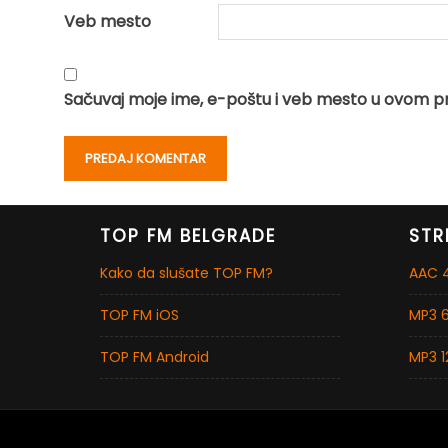
Veb mesto
Sačuvaj moje ime, e-poštu i veb mesto u ovom p
TOP FM BELGRADE
STR
Kako da slušate TOP FM?
AAC 4
TOP FM iOS
MP3 6
TOP FM Android
MP3 1