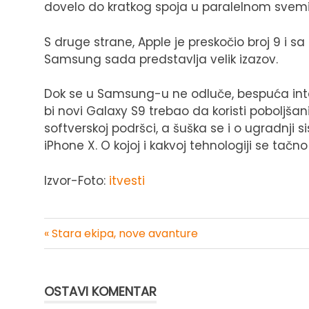
dovelo do kratkog spoja u paralelnom svemi
S druge strane, Apple je preskočio broj 9 i sa
Samsung sada predstavlja velik izazov.
Dok se u Samsung-u ne odluče, bespuća int
bi novi Galaxy S9 trebao da koristi poboljšani 
softverskoj podršci, a šuška se i o ugradnji
iPhone X. O kojoj i kakvoj tehnologiji se tač
Izvor-Foto:
itvesti
« Stara ekipa, nove avanture
Kretanje
članka
OSTAVI KOMENTAR