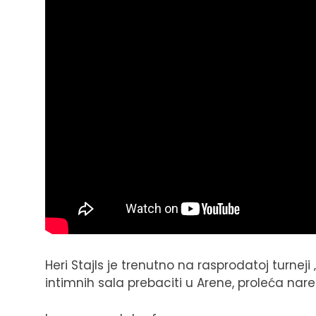
Heri Stajls je trenutno na rasprodatoj turneji 
intimnih sala prebaciti u Arene, proleća nar