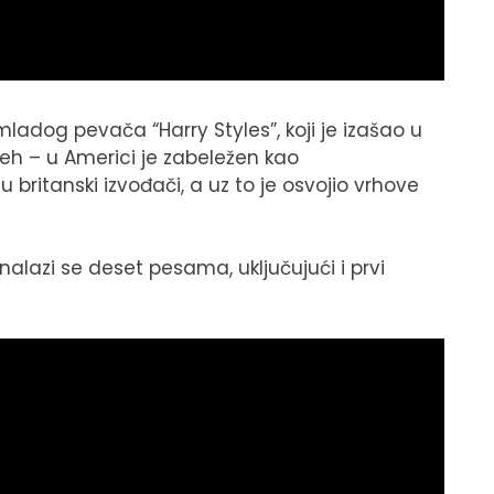
ladog pevača “Harry Styles”, koji je izašao u
peh – u Americi je zabeležen kao
 britanski izvođači, a uz to je osvojio vrhove
 nalazi se deset pesama, uključujući i prvi