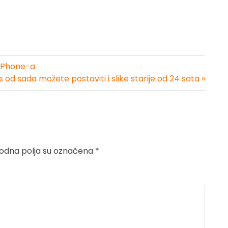
iPhone-a
 od sada možete postaviti i slike starije od 24 sata »
dna polja su označena
*