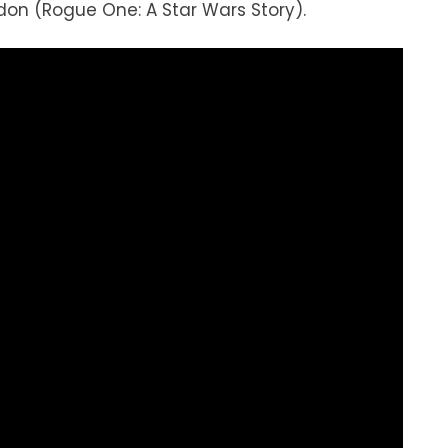
on (Rogue One: A Star Wars Story).