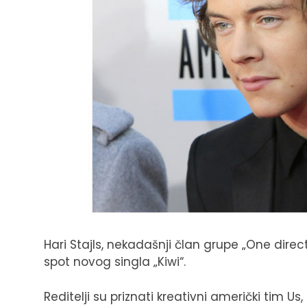
Hari Stajls, nekadašnji član grupe „One directi
spot novog singla „Kiwi“.
Reditelji su priznati kreativni američki tim U