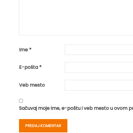
Ime
*
E-pošta
*
Veb mesto
Sačuvaj moje ime, e-poštu i veb mesto u ovom p