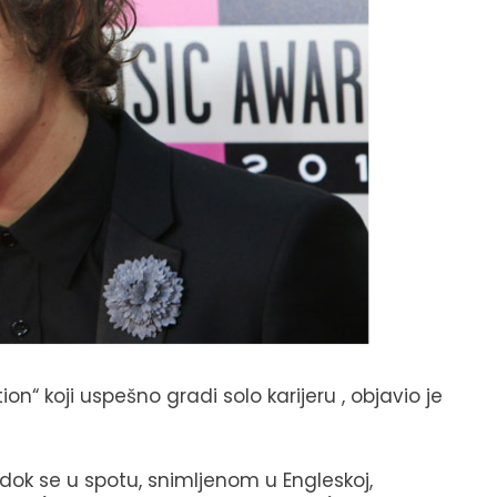
on“ koji uspešno gradi solo karijeru , objavio je
s, dok se u spotu, snimljenom u Engleskoj,