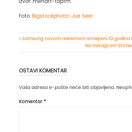
Izvor: menart-topfm
Foto:
Bigstockphoto-Joe Seer
« Samsung novom reklamom ismejava 10 godina 
Kretanje
Na Instagram Stories
članka
OSTAVI KOMENTAR
Vaša adresa e-pošte neće biti objavljena.
Neopho
Komentar
*