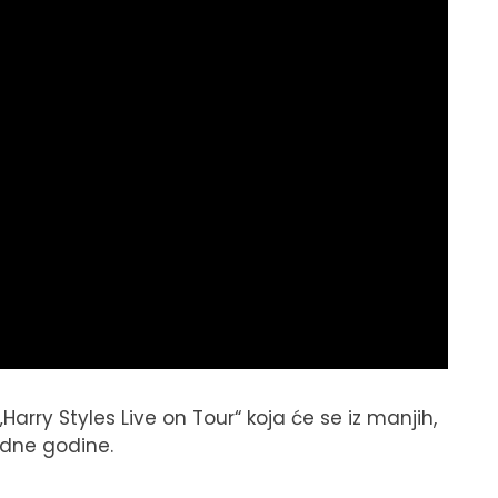
„Harry Styles Live on Tour“ koja će se iz manjih,
edne godine.