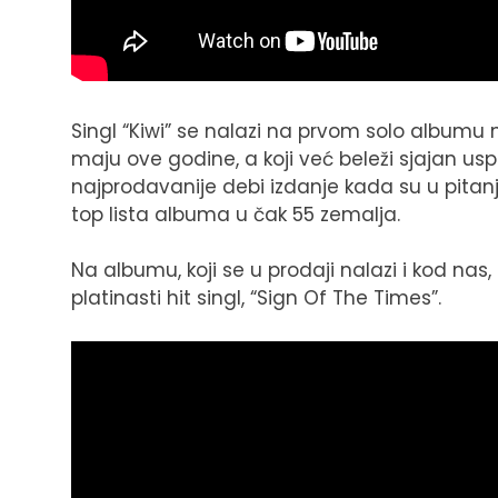
Singl “Kiwi” se nalazi na prvom solo albumu m
maju ove godine, a koji već beleži sjajan us
najprodavanije debi izdanje kada su u pitanju
top lista albuma u čak 55 zemalja.
Na albumu, koji se u prodaji nalazi i kod nas,
platinasti hit singl, “Sign Of The Times”.