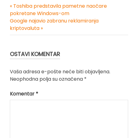
« Toshiba predstavila pametne naočare
Kretanje
pokretane Windows-om
Google najavio zabranu reklamiranja
članka
kriptovaluta »
OSTAVI KOMENTAR
Vaša adresa e-pošte neće biti objavljena.
Neophodna polja su označena
*
Komentar
*