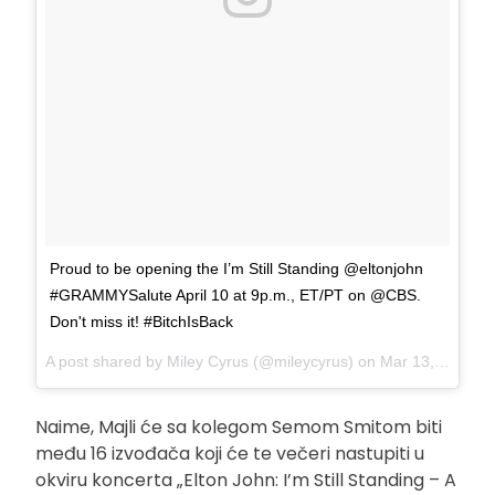
Proud to be opening the I’m Still Standing @eltonjohn
#GRAMMYSalute April 10 at 9p.m., ET/PT on @CBS.
Don't miss it! #BitchIsBack
A post shared by
Miley Cyrus
(@mileycyrus) on
Mar 13, 2018 at 8:11am PDT
Naime, Majli će sa kolegom Semom Smitom biti
među 16 izvođača koji će te večeri nastupiti u
okviru koncerta „Elton John: I’m Still Standing – A