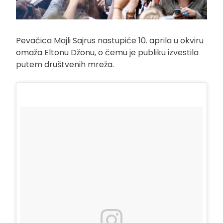
Pevačica Majli Sajrus nastupiće 10. aprila u okviru
omaža Eltonu Džonu, o čemu je publiku izvestila
putem društvenih mreža.