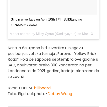
Singin w yo favs on April 10th ! #ImStillStanding
GRAMMY salute!
A post shared by
Miley Cyrus
(@mileycyrus) on
Mar 13, 2018 at 4:16pm PDT
Nastup će ujedno biti i uvertira u njegovu
poslednju svetsku turneju „Farewell Yellow Brick
Road“, koja će započeti septembra ove godine u
SAD, obuhvatati preko 300 koncerata na pet
kontinenata do 2021. godine, kada je planirano da
se završi.
Izvor: TOPFM
-billboard
Foto: Bigstockphoto-
Debby Wong