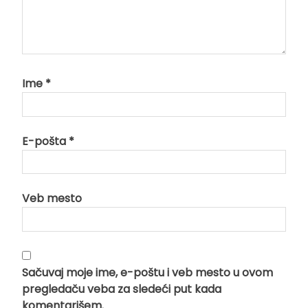
Ime
*
E-pošta
*
Veb mesto
Sačuvaj moje ime, e-poštu i veb mesto u ovom
pregledaču veba za sledeći put kada
komentarišem.