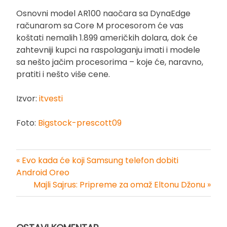
Osnovni model AR100 naočara sa DynaEdge
računarom sa Core M procesorom će vas
koštati nemalih 1.899 američkih dolara, dok će
zahtevniji kupci na raspolaganju imati i modele
sa nešto jačim procesorima – koje će, naravno,
pratiti i nešto više cene.
Izvor:
itvesti
Foto:
Bigstock-prescott09
« Evo kada će koji Samsung telefon dobiti
Kretanje
Android Oreo
Majli Sajrus: Pripreme za omaž Eltonu Džonu »
članka