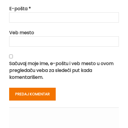
E-pošta
*
Veb mesto
Sačuvaj moje ime, e-poštu i veb mesto u ovom
pregledaču veba za sledeći put kada
komentarišem.