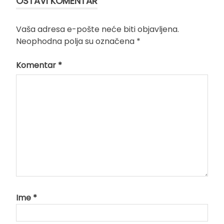
OSTAVI KOMENTAR
Vaša adresa e-pošte neće biti objavljena.
Neophodna polja su označena
*
Komentar
*
Ime
*