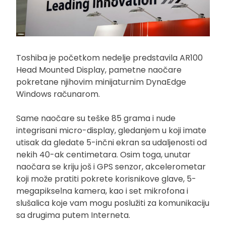
Toshiba je početkom nedelje predstavila AR100
Head Mounted Display, pametne naočare
pokretane njihovim minijaturnim DynaEdge
Windows računarom.
Same naočare su teške 85 grama i nude
integrisani micro-display, gledanjem u koji imate
utisak da gledate 5-inčni ekran sa udaljenosti od
nekih 40-ak centimetara. Osim toga, unutar
naočara se kriju još i GPS senzor, akcelerometar
koji može pratiti pokrete korisnikove glave, 5-
megapikselna kamera, kao i set mikrofona i
slušalica koje vam mogu poslužiti za komunikaciju
sa drugima putem Interneta.