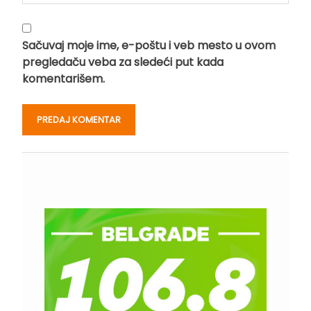
Sačuvaj moje ime, e-poštu i veb mesto u ovom
pregledaču veba za sledeći put kada
komentarišem.