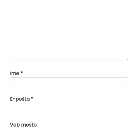
Ime
*
E-pošta
*
Veb mesto