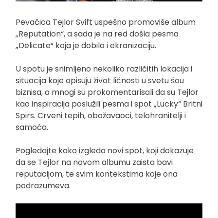
Pevačica Tejlor Svift uspešno promoviše album
„Reputation“, a sada je na red došla pesma
„Delicate“ koja je dobila i ekranizaciju.
U spotu je snimljeno nekoliko različitih lokacija i
situacija koje opisuju život ličnosti u svetu šou
biznisa, a mnogi su prokomentarisali da su Tejlor
kao inspiracija poslužili pesma i spot „Lucky“ Britni
Spirs. Crveni tepih, obožavaoci, telohranitelji i
samoća.
Pogledajte kako izgleda novi spot, koji dokazuje
da se Tejlor na novom albumu zaista bavi
reputacijom, te svim kontekstima koje ona
podrazumeva.