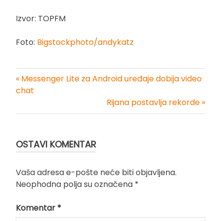
Izvor: TOPFM
Foto:
Bigstockphoto/andykatz
« Messenger Lite za Android uređaje dobija video
Kretanje
chat
Rijana postavlja rekorde »
članka
OSTAVI KOMENTAR
Vaša adresa e-pošte neće biti objavljena.
Neophodna polja su označena
*
Komentar
*