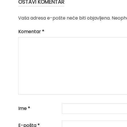
OSTAVI KOMENTAR
Vaša adresa e-pošte neće biti objavljena.
Neopho
Komentar
*
Ime
*
E-pošta
*