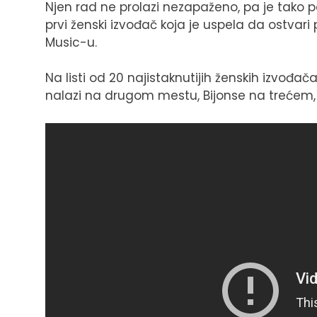
Njen rad ne prolazi nezapaženo, pa je tako 
prvi ženski izvođač koja je uspela da ostvari
Music-u.
Na listi od 20 najistaknutijih ženskih izvođača,
nalazi na drugom mestu, Bijonse na trećem,