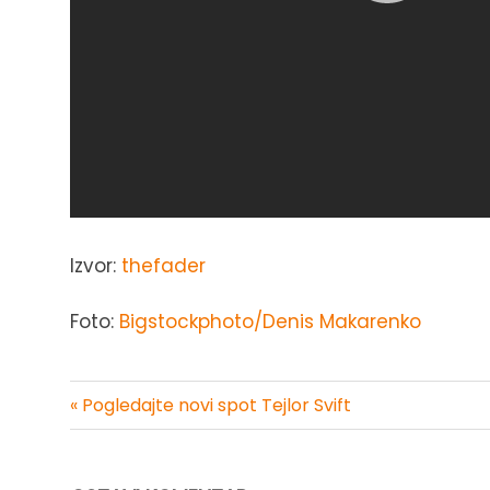
Izvor:
thefader
Foto:
Bigstockphoto/Denis Makarenko
« Pogledajte novi spot Tejlor Svift
Kretanje
članka