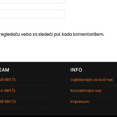
regledaču veba za sledeći put kada komentarišem.
EAM
INFO
8 KBIT/S
Oglašavajte se kod nas
4 KBIT/S
Kontaktirajte nas
28 KBIT/S
Impresum