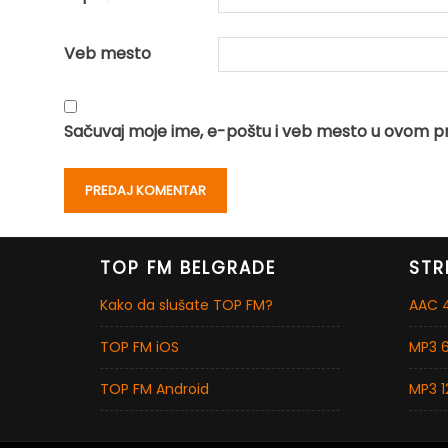
Veb mesto
Sačuvaj moje ime, e-poštu i veb mesto u ovom p
TOP FM BELGRADE
STR
Kako da slušate TOP FM?
AAC 4
TOP FM iOS
MP3 6
TOP FM Android
MP3 1