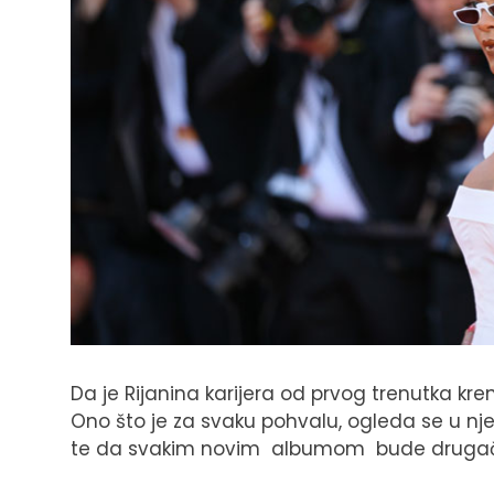
Da je Rijanina karijera od prvog trenutka k
Ono što je za svaku pohvalu, ogleda se u nj
te da svakim novim albumom bude drugačija