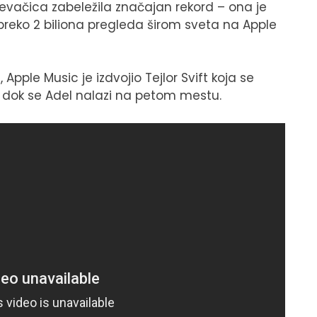
pevačica zabeležila značajan rekord – ona je
 preko 2 biliona pregleda širom sveta na Apple
 Apple Music je izdvojio Tejlor Svift koja se
 dok se Adel nalazi na petom mestu.