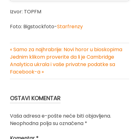
Izvor: TOPFM
Foto: Bigstockfoto-
Starfrenzy
« Samo za najhrabrije: Novi horor u bioskopima
Kretanje
Jednim klikom proverite da li je Cambridge
Analytica ukrala i vaše privatne podatke sa
članka
Facebook-a »
OSTAVI KOMENTAR
Vaša adresa e-pošte neće biti objavljena.
Neophodna polja su označena
*
Komentar
*