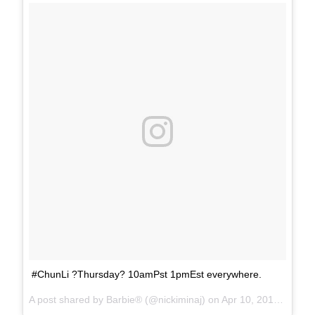
#ChunLi ?Thursday? 10amPst 1pmEst everywhere.
A post shared by
Barbie®
(@nickiminaj) on
Apr 10, 2018 at 11:30am PDT