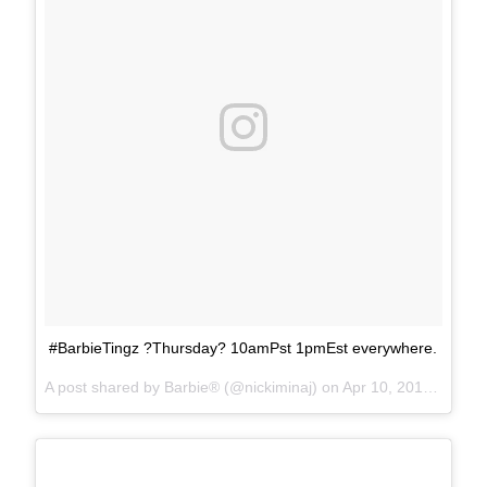
#BarbieTingz ?Thursday? 10amPst 1pmEst everywhere.
A post shared by
Barbie®
(@nickiminaj) on
Apr 10, 2018 at 11:29am PDT