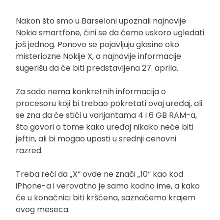
Nakon što smo u Barseloni upoznali najnovije
Nokia smartfone, čini se da ćemo uskoro ugledati
još jednog. Ponovo se pojavljuju glasine oko
misteriozne Nokije X, a najnovije informacije
sugerišu da će biti predstavljena 27. aprila.
Za sada nema konkretnih informacija o
procesoru koji bi trebao pokretati ovaj uređaj, ali
se zna da će stići u varijantama 4 i 6 GB RAM-a,
što govori o tome kako uređaj nikako neće biti
jeftin, ali bi mogao upasti u srednji cenovni
razred.
Treba reći da „X“ ovde ne znači „10“ kao kod
iPhone-a i verovatno je samo kodno ime, a kako
će u konačnici biti kršćena, saznaćemo krajem
ovog meseca.