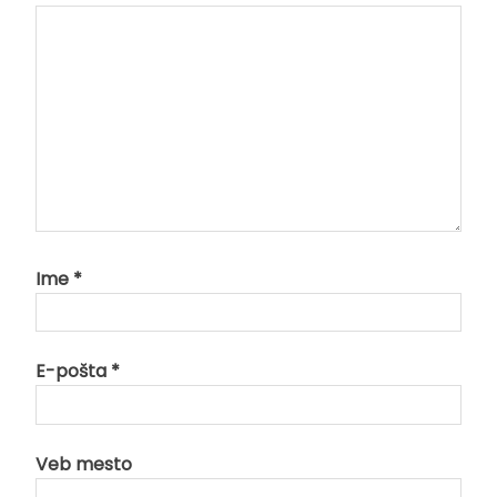
Ime
*
E-pošta
*
Veb mesto