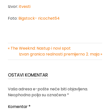
Izvor:
itvesti
Foto:
Bigstock- ricochet64
« The Weeknd: Nastup i novi spot
Kretanje
Izvan granica realnosti premijerno 2. maja »
članka
OSTAVI KOMENTAR
Vaša adresa e-pošte neće biti objavljena.
Neophodna polja su označena
*
Komentar
*