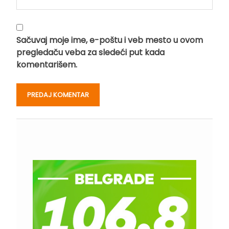
Sačuvaj moje ime, e-poštu i veb mesto u ovom
pregledaču veba za sledeći put kada
komentarišem.