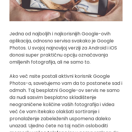
Jedna od najboljih i najkorisnijih Google-ovih
aplikacija, odnosno servisa svakako je Google
Photos. U svojoj najnovijoj verziji za Android i iOS
donosi super praktičnu opciju označavanja
omiljenih fotografija, ali ne samo to.
Ako več nsite postali aktivni korisnik Google
Photos-a, savetujemo vam da to postanete sad i
odmah. Taj besplatni Google-ov servis ne samo
da nudi sasvim besplatno skladištenje
neograničene količine vaših fotografija i videa
već će vam itekako olakšati sortiranje i
pronalaženje zabeleženih uspomena daleko
unazad. Ujedno ćete na taj način osloboditi