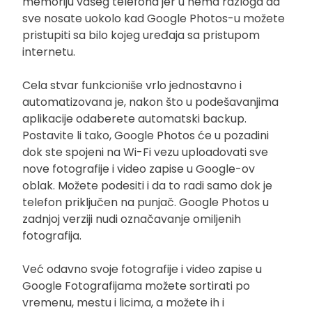
memoriju vašeg telefona jer u nema razloga da
sve nosate uokolo kad Google Photos-u možete
pristupiti sa bilo kojeg uređaja sa pristupom
internetu.
Cela stvar funkcioniše vrlo jednostavno i
automatizovana je, nakon što u podešavanjima
aplikacije odaberete automatski backup.
Postavite li tako, Google Photos će u pozadini
dok ste spojeni na Wi-Fi vezu uploadovati sve
nove fotografije i video zapise u Google-ov
oblak. Možete podesiti i da to radi samo dok je
telefon priključen na punjač. Google Photos u
zadnjoj verziji nudi označavanje omiljenih
fotografija.
Već odavno svoje fotografije i video zapise u
Google Fotografijama možete sortirati po
vremenu, mestu i licima, a možete ih i