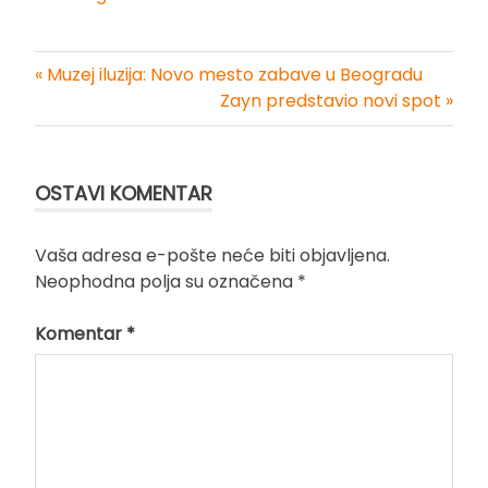
« Muzej iluzija: Novo mesto zabave u Beogradu
Kretanje
Zayn predstavio novi spot »
članka
OSTAVI KOMENTAR
Vaša adresa e-pošte neće biti objavljena.
Neophodna polja su označena
*
Komentar
*