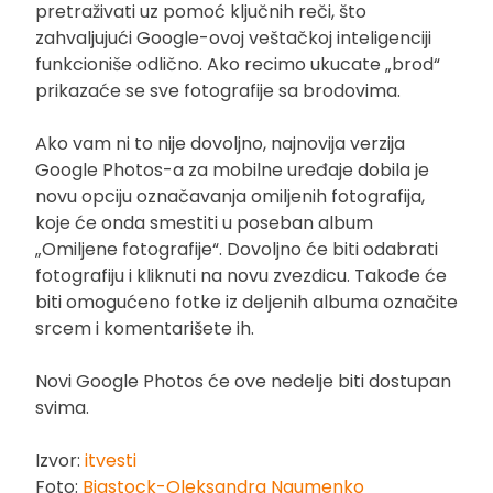
pretraživati uz pomoć ključnih reči, što
zahvaljujući Google-ovoj veštačkoj inteligenciji
funkcioniše odlično. Ako recimo ukucate „brod“
prikazaće se sve fotografije sa brodovima.
Ako vam ni to nije dovoljno, najnovija verzija
Google Photos-a za mobilne uređaje dobila je
novu opciju označavanja omiljenih fotografija,
koje će onda smestiti u poseban album
„Omiljene fotografije“. Dovoljno će biti odabrati
fotografiju i kliknuti na novu zvezdicu. Takođe će
biti omogućeno fotke iz deljenih albuma označite
srcem i komentarišete ih.
Novi Google Photos će ove nedelje biti dostupan
svima.
Izvor:
itvesti
Foto:
Bigstock-Oleksandra Naumenko