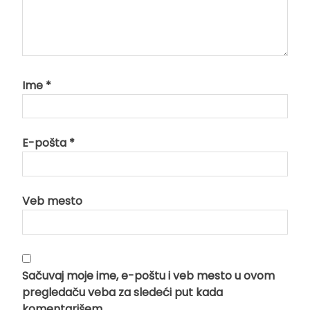
Ime
*
E-pošta
*
Veb mesto
Sačuvaj moje ime, e-poštu i veb mesto u ovom
pregledaču veba za sledeći put kada
komentarišem.