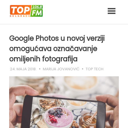
Skip
to
content
Google Photos u novoj verziji
omogućava označavanje
omiljenih fotografija
24. MAJA 2018.
MARIJA JOVANOVIĆ
TOP TECH