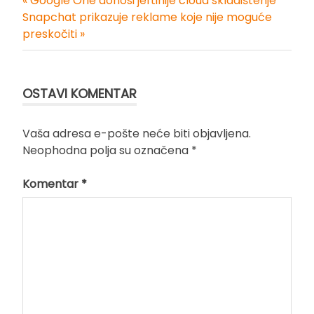
« Google One donosi jeftinije cloud skladištenje
Kretanje
Snapchat prikazuje reklame koje nije moguće
preskočiti »
članka
OSTAVI KOMENTAR
Vaša adresa e-pošte neće biti objavljena.
Neophodna polja su označena
*
Komentar
*