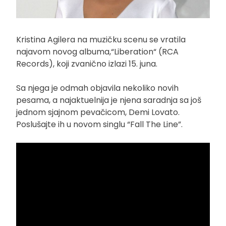
Kristina Agilera na muzičku scenu se vratila
najavom novog albuma,“Liberation“ (RCA
Records), koji zvanično izlazi 15. juna.
Sa njega je odmah objavila nekoliko novih
pesama, a najaktuelnija je njena saradnja sa još
jednom sjajnom pevačicom, Demi Lovato.
Poslušajte ih u novom singlu “Fall The Line”.