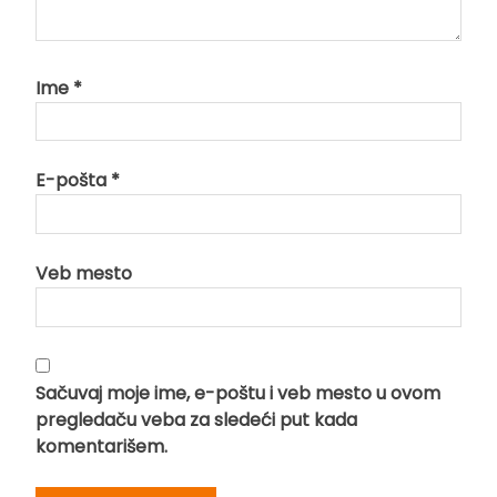
Ime
*
E-pošta
*
Veb mesto
Sačuvaj moje ime, e-poštu i veb mesto u ovom
pregledaču veba za sledeći put kada
komentarišem.