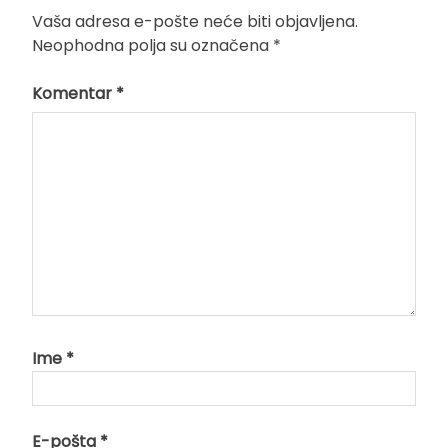
Vaša adresa e-pošte neće biti objavljena.
Neophodna polja su označena
*
Komentar
*
Ime
*
E-pošta
*