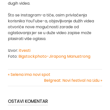
dugih videa.
Što se Instagram-a tiče, osim privlačenja
korisnika YouTube-a, objavljivanje dužih videa
otvoriće nove mogućnosti zarade od
oglašavanja jer se u duže video zapise može
plasirati više oglasa.
Izvor:
itvesti
Foto:
Bigstockphoto-Jirapong Manustrong
« Selena ima novi spot
Kretanje
Belgreat: Novi festival na Lidu »
članka
OSTAVI KOMENTAR