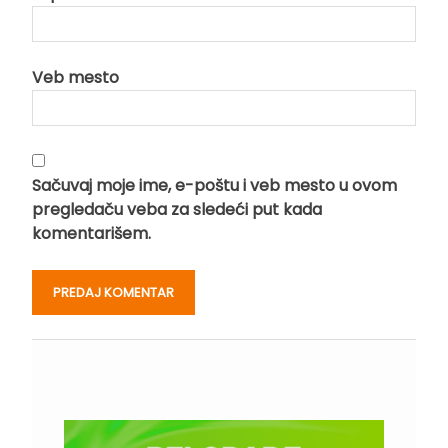
Veb mesto
Sačuvaj moje ime, e-poštu i veb mesto u ovom
pregledaču veba za sledeći put kada
komentarišem.