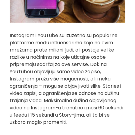
Instagram i YouTube su izuzetno su popularne
platforme među influenserima koje na ovim
mrežama prate milioni ljudi, ali postoje velike
razlike u načinima na koje uticajne osobe
pripremaju sadržaj za ove servise. Dok na
YouTubeu objavljuju samo video zapise,
Instagram pruža više mogućnosti, ali i neka
ograničenja – mogu se objavljivati slike, Stories i
video zapisi, a ograničenja se odnose na dužinu
trajanja videa. Maksimalna dužina objavljenog
videa na Instagram-u trenutno iznosi 60 sekundi
u feedu i 15 sekundi u Story-jima, ali to bi se
uskoro moglo promeniti.