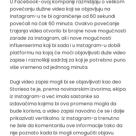
U Facebook-ovoj kompaniji razmišljaju o velikom
povećanju dužine videa koji se objavljuju na
Instagram-u te bi ograničenje od 60 sekundi
povećali na čak 60 minuta. Ovakvo povećanje
trajanja videa otvorilo bi brojne nove mogućnosti
zarade za Instagram, ali i nove mogućnosti
influenserima koji bi sada i u Instagram-u dobili
platformu na kojoj će moći objavljivati duže video
zapise i raznolikiji sadržaj za koji je potrebno puno
više vremena od jednnog minuta.
Dugi video zapisi mogli bi se objavljivati kao deo
Storiesa te je, prema novinarskim izvorima, ekipa
iz Instagram-a već imala sastanke sa
izdavačima kojima bi ova promena mogla da
bude korisna, a video zapisi navodno će se i dalje
prikazivati vertikalno. Iz Instagram-a trenutno
ne žele da komentarišu ove informacije tako da
nije poznato kada bi mogli omogućiti objavu