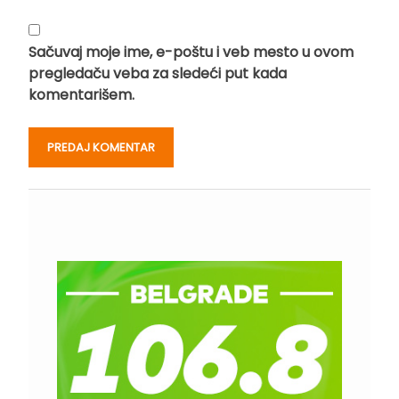
Sačuvaj moje ime, e-poštu i veb mesto u ovom
pregledaču veba za sledeći put kada
komentarišem.