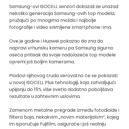
Samsung-ovi ISOCELL senzori dokazali se unazad
nekoliko generacija Samsung-ovih top modela,
pružajući po mnogima možda i najbolje
fotografije i video snimljene smartphone-ima.
Ove je godine i Huawei pokazao da zna da
napravi vrhunsku kameru pa Samsung sigurno
oseća pritisak da svoje nadolazeće top modele
opremi još boljim kamerama.
Plodovi njihovog truda verovatno će se pokazati
u novoj ISOCELL Plus tehnologiji, koja zahvaljujući
upijanju do 15% više svetla dodatno poboljšava
rezultate u zahtevnim uslovima.
Zamenom metalne pregrade između fotodioide i
filtera boja, nekakvim „novim materijalom“, kojeg
im isporučuje Fujifilm, osiguraće i još realniju