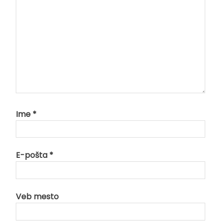
Ime
*
E-pošta
*
Veb mesto