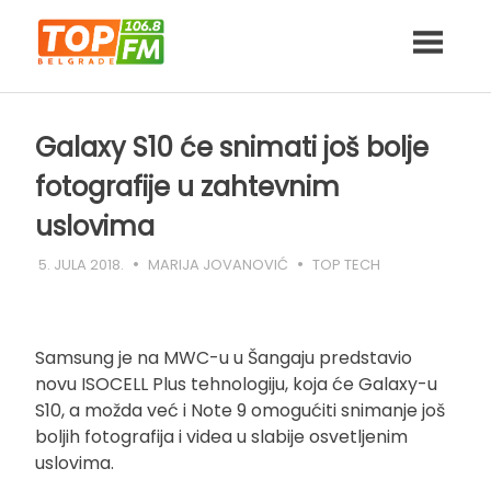
Skip
to
content
Galaxy S10 će snimati još bolje
fotografije u zahtevnim
uslovima
5. JULA 2018.
MARIJA JOVANOVIĆ
TOP TECH
Samsung je na MWC-u u Šangaju predstavio
novu ISOCELL Plus tehnologiju, koja će Galaxy-u
S10, a možda već i Note 9 omogućiti snimanje još
boljih fotografija i videa u slabije osvetljenim
uslovima.