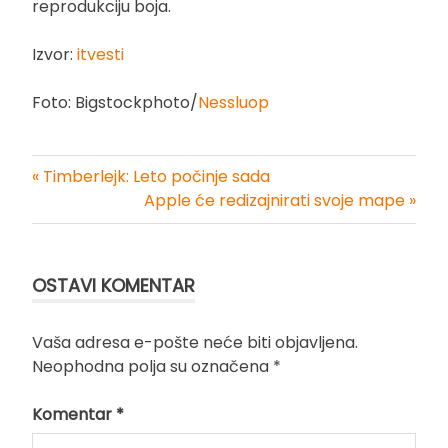
reprodukciju boja.
Izvor:
itvesti
Foto: Bigstockphoto/
Nessluop
« Timberlejk: Leto počinje sada
Kretanje
Apple će redizajnirati svoje mape »
članka
OSTAVI KOMENTAR
Vaša adresa e-pošte neće biti objavljena.
Neophodna polja su označena
*
Komentar
*