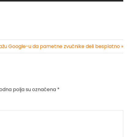
dlažu Google-u da pametne zvučnike deli besplatno »
dna polja su označena
*