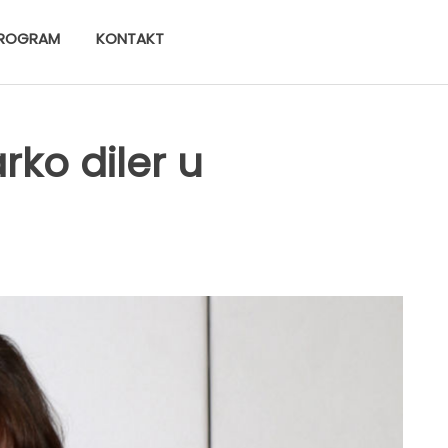
ROGRAM
KONTAKT
rko diler u