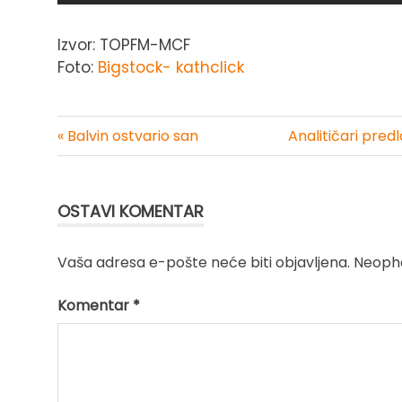
Izvor: TOPFM-MCF
Foto:
Bigstock- kathclick
« Balvin ostvario san
Analitičari pre
Kretanje
članka
OSTAVI KOMENTAR
Vaša adresa e-pošte neće biti objavljena.
Neopho
Komentar
*