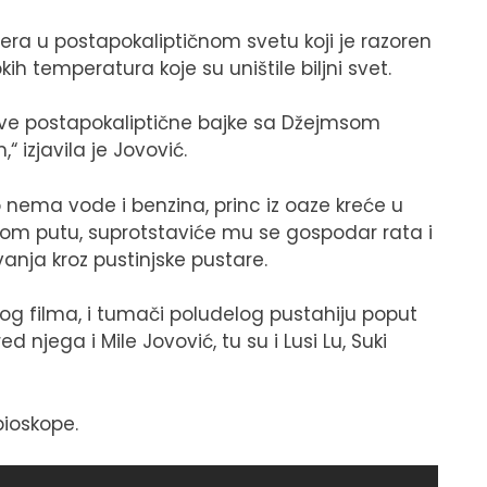
era u postapokaliptičnom svetu koji je razoren
ih temperatura koje su uništile biljni svet.
ove postapokaliptične bajke sa Džejmsom
 izjavila je Jovović.
nema vode i benzina, princ iz oaze kreće u
 tom putu, suprotstaviće mu se gospodar rata i
anja kroz pustinjske pustare.
g filma, i tumači poludelog pustahiju poput
 njega i Mile Jovović, tu su i Lusi Lu, Suki
bioskope.