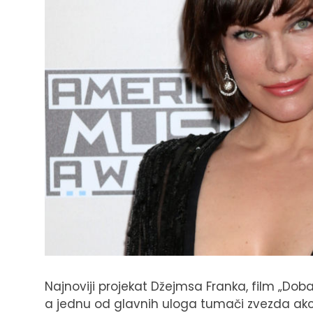
Najnoviji projekat Džejmsa Franka, film „Doba
a jednu od glavnih uloga tumači zvezda akci