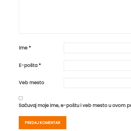
Ime
*
E-pošta
*
Veb mesto
Sačuvaj moje ime, e-poštu i veb mesto u ovom p