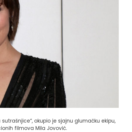
 sutrašnjice“, okupio je sjajnu glumačku ekipu,
onih filmova Mila Jovović.