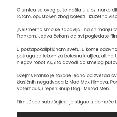
Glumica se ovog puta našla u ulozi narko dil
ratom, opustošen zbog bolesti i izuzetno visok
„Neizmerno smo se zabavljali na snimanju 
Frankom. Jedva čekam da svi pogledate film,“
U postapokaliptičnom svetu, u kome odavno 
potragu za lekom za bolesnu kraljicu, ali na
njegov robot Aš, što dovodi do smelog putov
Džejms Franko je takođe jedna od zvezda ovo
klasičnih negativaca iz Mad Max filmova. Pored
Voterhaus, i reperi Snup Dog i Metod Men.
Film „Doba sutrašnjice“ je stigao u domaće 