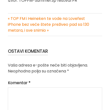
Izvor: TOPFM-Summer3p festival PR
« TOP FM i Heineken te vode na Lovefest
Kretanje
iPhone bez veće štete preživeo pad sa 130
metara, i sve snimio »
članka
OSTAVI KOMENTAR
Vaša adresa e-pošte neće biti objavljena.
Neophodna polja su označena
*
Komentar
*