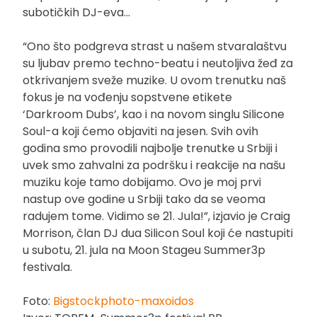
subotičkih DJ-eva…
“Ono što podgreva strast u našem stvaralaštvu
su ljubav premo techno-beatu i neutoljiva žeđ za
otkrivanjem sveže muzike. U ovom trenutku naš
fokus je na vođenju sopstvene etikete
‘Darkroom Dubs’, kao i na novom singlu Silicone
Soul-a koji ćemo objaviti na jesen. Svih ovih
godina smo provodili najbolje trenutke u Srbiji i
uvek smo zahvalni za podršku i reakcije na našu
muziku koje tamo dobijamo. Ovo je moj prvi
nastup ove godine u Srbiji tako da se veoma
radujem tome. Vidimo se 21. Jula!”, izjavio je Craig
Morrison, član DJ dua Silicon Soul koji će nastupiti
u subotu, 21. jula na Moon Stageu Summer3p
festivala.
Foto:
Bigstockphoto-maxoidos