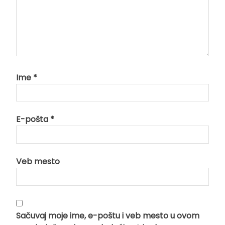
Ime
*
E-pošta
*
Veb mesto
Sačuvaj moje ime, e-poštu i veb mesto u ovom