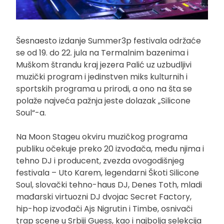
Šesnaesto izdanje Summer3p festivala održaće
se od 19. do 22. jula na Termalnim bazenima i
Muškom štrandu kraj jezera Palić uz uzbudljivi
muzički program i jedinstven miks kulturnih i
sportskih programa u prirodi, a ono na šta se
polaže najveća pažnja jeste dolazak „Silicone
Soul“-a.
Na Moon Stageu okviru muzičkog programa
publiku očekuje preko 20 izvođača, među njima i
tehno DJ i producent, zvezda ovogodišnjeg
festivala – Uto Karem, legendarni Škoti Silicone
Soul, slovački tehno-haus DJ, Denes Toth, mladi
mađarski virtuozni DJ dvojac Secret Factory,
hip-hop izvođači Ajs Nigrutin i Timbe, osnivači
trap scene u Srbiji Guess, kao i najbolja selekcija