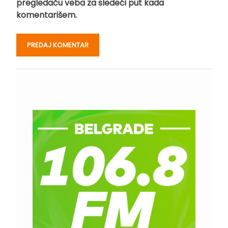
pregledaču veba za sledeći put kada
komentarišem.