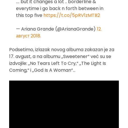
…. but it changes a lot .. borderline &
everytime i go back n forth between in
this top five
https://t.co/5pRV1zMTB2
— Ariana Grande (@ArianaGrande)
12.
август 2018.
Podsetimo, izlazak novog albuma zakazan je za
17. avgust, a na albumu „Sweetener“ već su se
izdvojile: „No Tears Left To Cry,“ „The Light Is
Coming,“ i „God Is A Woman“…