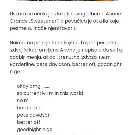
Uskoro se očekuje izlazak novog albuma Ariane
Grande „Sweetener“, a pevačica je otkrila koje
pesme su inače njeni favoriti.
Naime, na pitanje fana kojih bi to pet pesama
izdvojila kao omiljene Ariana je napisala da se taj
odabir menja, ali da „trenutno izdvaja: r.e.m.,
Borderline, pete davidson, better off, goodnight
n go…“
okay omg ……….
so currently i’m in this world
r.e.m.
borderline
pete davidson
better off
goodnight n go