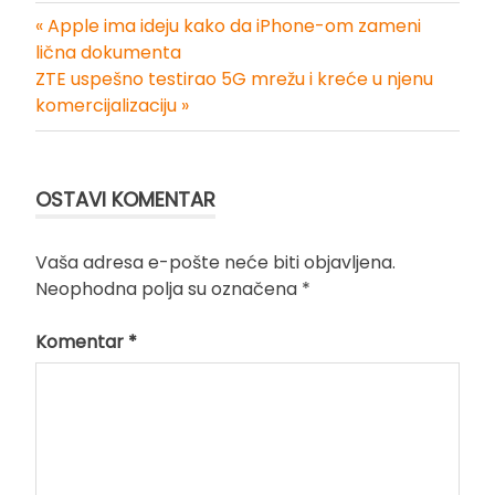
« Apple ima ideju kako da iPhone-om zameni
Kretanje
lična dokumenta
ZTE uspešno testirao 5G mrežu i kreće u njenu
članka
komercijalizaciju »
OSTAVI KOMENTAR
Vaša adresa e-pošte neće biti objavljena.
Neophodna polja su označena
*
Komentar
*