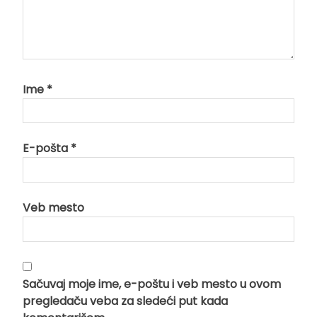
Ime
*
E-pošta
*
Veb mesto
Sačuvaj moje ime, e-poštu i veb mesto u ovom
pregledaču veba za sledeći put kada