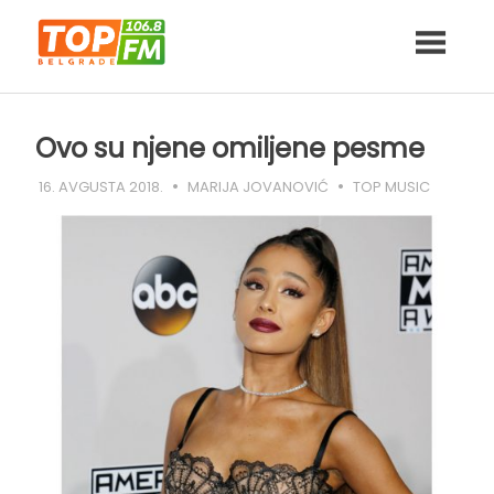
Skip
to
content
Ovo su njene omiljene pesme
16. AVGUSTA 2018.
MARIJA JOVANOVIĆ
TOP MUSIC