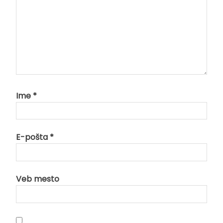
Ime
*
E-pošta
*
Veb mesto