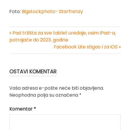
Foto:
Bigstockphoto- Starfrenzy
« Pad tržišta za sve tablet uređaje, osim iPad-a,
Kretanje
potrajaće do 2023. godine
Facebook Lite stigao i za iOS »
članka
OSTAVI KOMENTAR
Vaša adresa e-pošte neće biti objavljena.
Neophodna polja su označena
*
Komentar
*