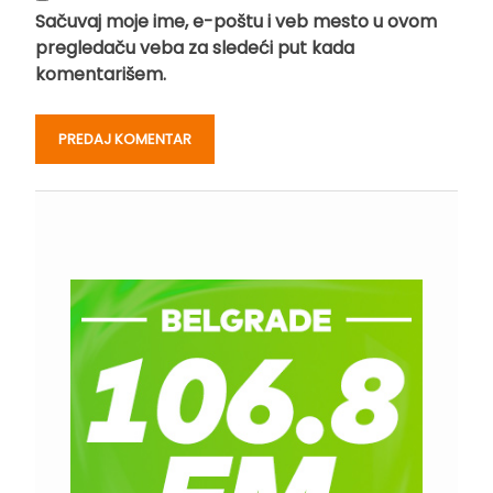
Sačuvaj moje ime, e-poštu i veb mesto u ovom
pregledaču veba za sledeći put kada
komentarišem.