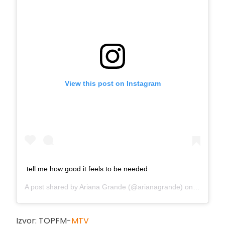
View this post on Instagram
tell me how good it feels to be needed
A post shared by
Ariana Grande
(@arianagrande) on
Oct 4, 2
Izvor: TOPFM-
MTV