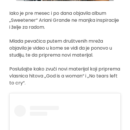
Iako je pre mesec i po dana objavila album
„Sweetener“ Ariani Grande ne manjka inspiracije
i želje za radom.
Mlada pevačica putem društvenih mreža
objavila je video u kome se vidi da je ponovo u
studiju, te da priprema novi materijal.
Poslušajte kako zvuči novi materijal koji priprema
vlasnica hitova „God is a woman“ i „No tears left
to cry“.