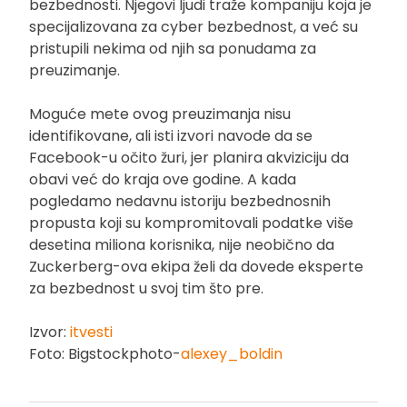
bezbednosti. Njegovi ljudi traže kompaniju koja je
specijalizovana za cyber bezbednost, a već su
pristupili nekima od njih sa ponudama za
preuzimanje.
Moguće mete ovog preuzimanja nisu
identifikovane, ali isti izvori navode da se
Facebook-u očito žuri, jer planira akviziciju da
obavi već do kraja ove godine. A kada
pogledamo nedavnu istoriju bezbednosnih
propusta koji su kompromitovali podatke više
desetina miliona korisnika, nije neobično da
Zuckerberg-ova ekipa želi da dovede eksperte
za bezbednost u svoj tim što pre.
Izvor:
itvesti
Foto: Bigstockphoto-
alexey_boldin