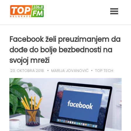
Skip
to
content
Facebook želi preuzimanjem da
dođe do bolje bezbednosti na
svojoj mreži
23. OKTOBRA 2018.
MARIJA JOVANOVIĆ
TOP TECH