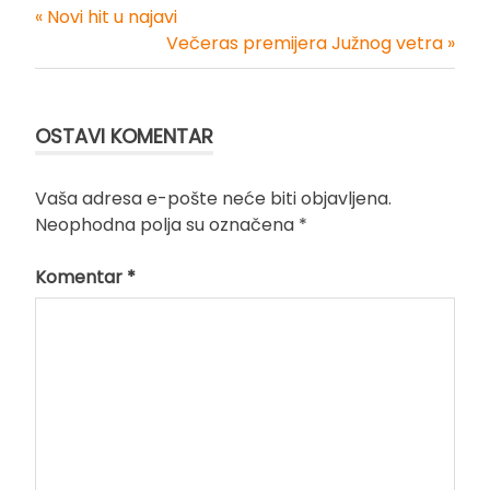
« Novi hit u najavi
Kretanje
Večeras premijera Južnog vetra »
članka
OSTAVI KOMENTAR
Vaša adresa e-pošte neće biti objavljena.
Neophodna polja su označena
*
Komentar
*