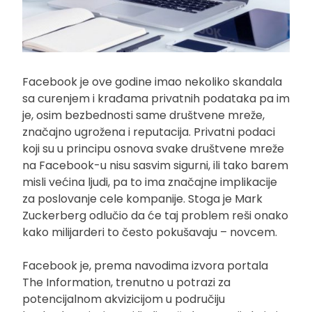
Facebook je ove godine imao nekoliko skandala
sa curenjem i krađama privatnih podataka pa im
je, osim bezbednosti same društvene mreže,
značajno ugrožena i reputacija. Privatni podaci
koji su u principu osnova svake društvene mreže
na Facebook-u nisu sasvim sigurni, ili tako barem
misli većina ljudi, pa to ima značajne implikacije
za poslovanje cele kompanije. Stoga je Mark
Zuckerberg odlučio da će taj problem reši onako
kako milijarderi to često pokušavaju – novcem.
Facebook je, prema navodima izvora portala
The Information, trenutno u potrazi za
potencijalnom akvizicijom u područiju