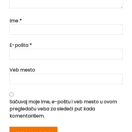
Ime
*
E-pošta
*
Veb mesto
Sačuvaj moje ime, e-poštu i veb mesto u ovom
pregledaču veba za sledeći put kada
komentarišem.