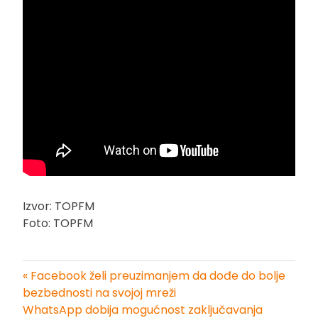
Izvor: TOPFM
Foto: TOPFM
« Facebook želi preuzimanjem da dođe do bolje
Kretanje
bezbednosti na svojoj mreži
WhatsApp dobija mogućnost zaključavanja