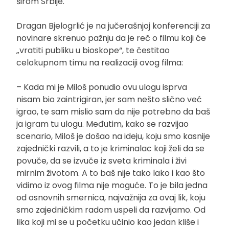
širom Srbije.
Dragan Bjelogrlić je na jučerašnjoj konferenciji za
novinare skrenuo pažnju da je reč o filmu koji će
„vratiti publiku u bioskope“, te čestitao
celokupnom timu na realizaciji ovog filma:
– Kada mi je Miloš ponudio ovu ulogu isprva
nisam bio zaintrigiran, jer sam nešto slično već
igrao, te sam mislio sam da nije potrebno da baš
ja igram tu ulogu. Međutim, kako se razvijao
scenario, Miloš je došao na ideju, koju smo kasnije
zajednički razvili, a to je kriminalac koji želi da se
povuče, da se izvuče iz sveta kriminala i živi
mirnim životom. A to baš nije tako lako i kao što
vidimo iz ovog filma nije moguće. To je bila jedna
od osnovnih smernica, najvažnija za ovaj lik, koju
smo zajedničkim radom uspeli da razvijamo. Od
lika koji mi se u početku učinio kao jedan kliše i