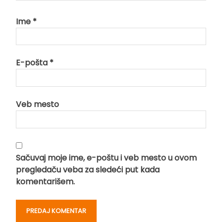
Ime
*
E-pošta
*
Veb mesto
Sačuvaj moje ime, e-poštu i veb mesto u ovom
pregledaču veba za sledeći put kada
komentarišem.