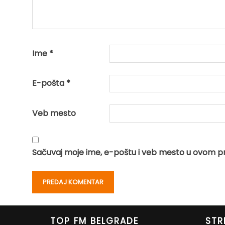
Ime
*
E-pošta
*
Veb mesto
Sačuvaj moje ime, e-poštu i veb mesto u ovom p
TOP FM BELGRADE
STR