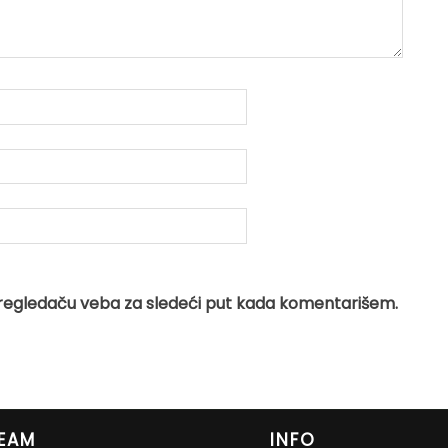
regledaču veba za sledeći put kada komentarišem.
EAM
INFO