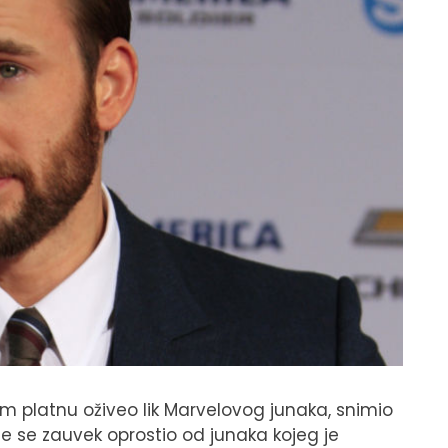
kom platnu oživeo lik Marvelovog junaka, snimio
me se zauvek oprostio od junaka kojeg je