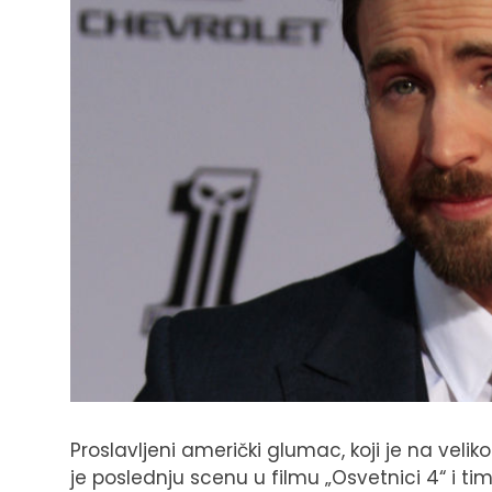
Proslavljeni američki glumac, koji je na veli
je poslednju scenu u filmu „Osvetnici 4“ i ti