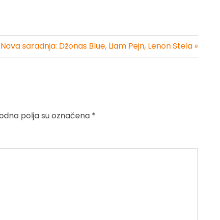
Nova saradnja: Džonas Blue, Liam Pejn, Lenon Stela »
dna polja su označena
*