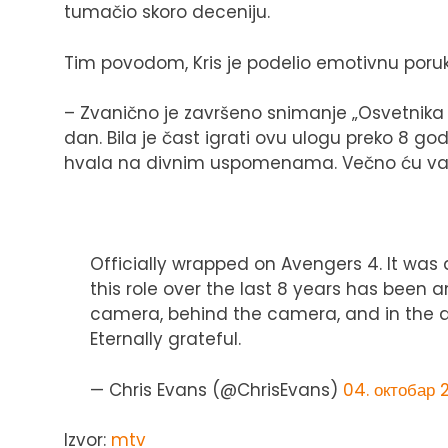
tumačio skoro deceniju.
Tim povodom, Kris je podelio emotivnu poru
– Zvanično je završeno snimanje „Osvetnika 
dan. Bila je čast igrati ovu ulogu preko 8 go
hvala na divnim uspomenama. Večno ću vam 
Officially wrapped on Avengers 4. It was 
this role over the last 8 years has been a
camera, behind the camera, and in the a
Eternally grateful.
— Chris Evans (@ChrisEvans)
04. октобар 2
Izvor:
mtv