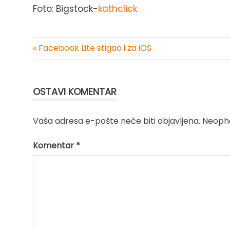
Foto: Bigstock-
kathclick
« Facebook Lite stigao i za iOS
Kretanje
članka
OSTAVI KOMENTAR
Vaša adresa e-pošte neće biti objavljena.
Neopho
Komentar
*