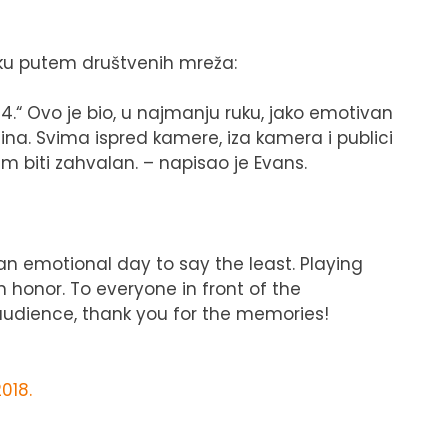
ku putem društvenih mreža:
4.“ Ovo je bio, u najmanju ruku, jako emotivan
dina. Svima ispred kamere, iza kamera i publici
biti zahvalan. – napisao je Evans.
an emotional day to say the least. Playing
n honor. To everyone in front of the
udience, thank you for the memories!
018.