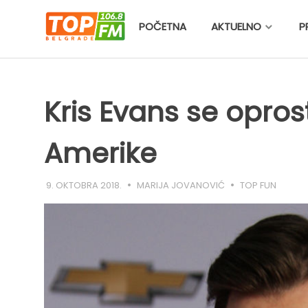
Skip
to
POČETNA
AKTUELNO
P
content
Kris Evans se opro
Amerike
9. OKTOBRA 2018.
MARIJA JOVANOVIĆ
TOP FUN