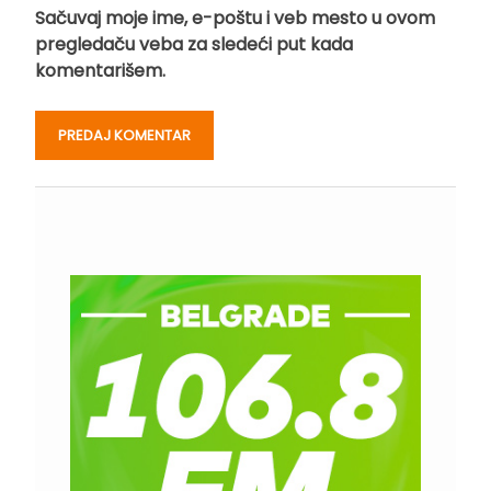
Sačuvaj moje ime, e-poštu i veb mesto u ovom
pregledaču veba za sledeći put kada
komentarišem.