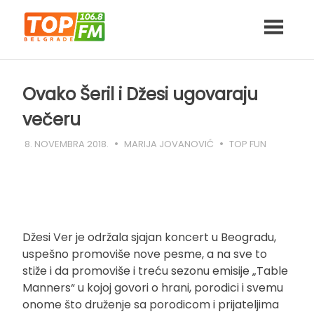
Skip
to
content
Ovako Šeril i Džesi ugovaraju
večeru
8. NOVEMBRA 2018.
MARIJA JOVANOVIĆ
TOP FUN
Džesi Ver je održala sjajan koncert u Beogradu,
uspešno promoviše nove pesme, a na sve to
stiže i da promoviše i treću sezonu emisije „Table
Manners“ u kojoj govori o hrani, porodici i svemu
onome što druženje sa porodicom i prijateljima