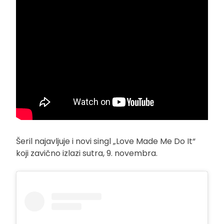
Šeril najavljuje i novi singl „Love Made Me Do It“
koji zavično izlazi sutra, 9. novembra.