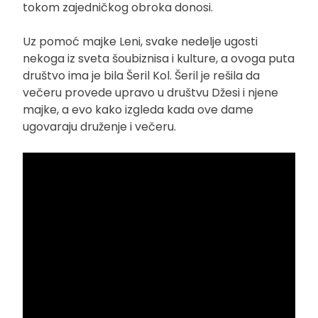
tokom zajedničkog obroka donosi.
Uz pomoć majke Leni, svake nedelje ugosti
nekoga iz sveta šoubiznisa i kulture, a ovoga puta
društvo ima je bila Šeril Kol. Šeril je rešila da
večeru provede upravo u društvu Džesi i njene
majke, a evo kako izgleda kada ove dame
ugovaraju druženje i večeru.