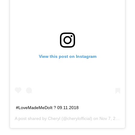
View this post on Instagram
#LoveMadeMeDoIt ? 09.11.2018
A post shared by
Cheryl
(@cherylofficial) on
Nov 7, 2018 at 6:47am PST