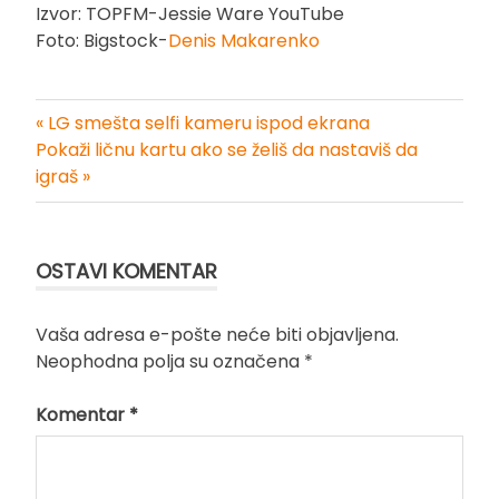
Izvor: TOPFM-Jessie Ware YouTube
Foto: Bigstock-
Denis Makarenko
« LG smešta selfi kameru ispod ekrana
Kretanje
Pokaži ličnu kartu ako se želiš da nastaviš da
igraš »
članka
OSTAVI KOMENTAR
Vaša adresa e-pošte neće biti objavljena.
Neophodna polja su označena
*
Komentar
*