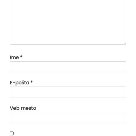
Ime
*
E-pošta
*
Veb mesto