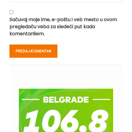
Sačuvaj moje ime, e-poštu i veb mesto u ovom
pregledaču veba za sledeći put kada
komentarišem.