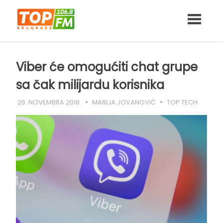
Skip
to
content
Viber će omogućiti chat grupe
sa čak milijardu korisnika
26. NOVEMBRA 2018.
MARIJA JOVANOVIĆ
TOP TECH