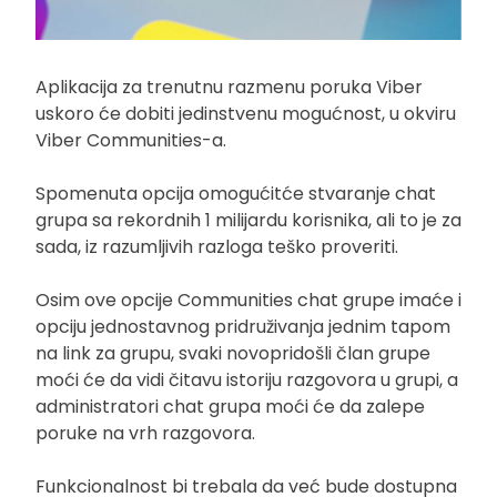
Aplikacija za trenutnu razmenu poruka Viber
uskoro će dobiti jedinstvenu mogućnost, u okviru
Viber Communities-a.
Spomenuta opcija omogućitće stvaranje chat
grupa sa rekordnih 1 milijardu korisnika, ali to je za
sada, iz razumljivih razloga teško proveriti.
Osim ove opcije Communities chat grupe imaće i
opciju jednostavnog pridruživanja jednim tapom
na link za grupu, svaki novopridošli član grupe
moći će da vidi čitavu istoriju razgovora u grupi, a
administratori chat grupa moći će da zalepe
poruke na vrh razgovora.
Funkcionalnost bi trebala da već bude dostupna