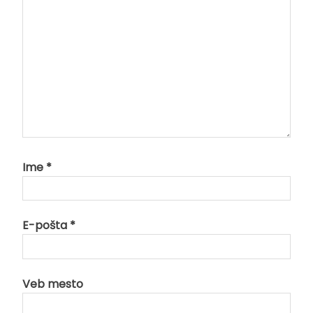
Ime
*
E-pošta
*
Veb mesto