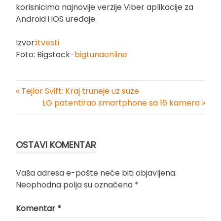
korisnicima najnovije verzije Viber aplikacije za
Android i iOS uređaje.
Izvor:
itvesti
Foto: Bigstock-
bigtunaonline
« Tejlor Svift: Kraj truneje uz suze
Kretanje
LG patentirao smartphone sa 16 kamera »
članka
OSTAVI KOMENTAR
Vaša adresa e-pošte neće biti objavljena.
Neophodna polja su označena
*
Komentar
*