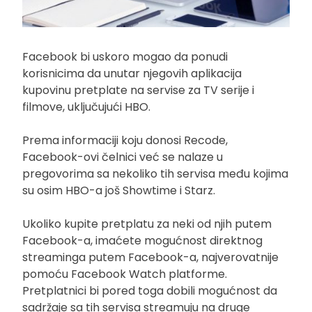
Facebook bi uskoro mogao da ponudi
korisnicima da unutar njegovih aplikacija
kupovinu pretplate na servise za TV serije i
filmove, uključujući HBO.
Prema informaciji koju donosi Recode,
Facebook-ovi čelnici već se nalaze u
pregovorima sa nekoliko tih servisa među kojima
su osim HBO-a još Showtime i Starz.
Ukoliko kupite pretplatu za neki od njih putem
Facebook-a, imaćete mogućnost direktnog
streaminga putem Facebook-a, najverovatnije
pomoću Facebook Watch platforme.
Pretplatnici bi pored toga dobili mogućnost da
sadržaje sa tih servisa streamuju na druge