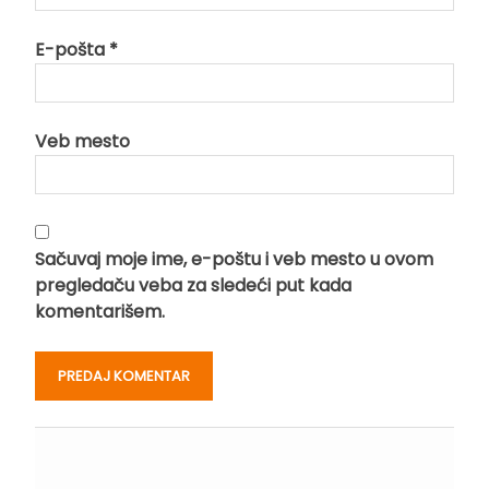
E-pošta
*
Veb mesto
Sačuvaj moje ime, e-poštu i veb mesto u ovom
pregledaču veba za sledeći put kada
komentarišem.