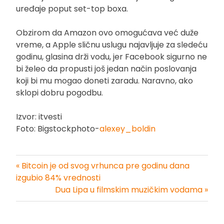
uređaje poput set-top boxa.
Obzirom da Amazon ovo omogućava već duže
vreme, a Apple sličnu uslugu najavljuje za sledeću
godinu, glasina drži vodu, jer Facebook sigurno ne
bi želeo da propusti još jedan način poslovanja
koji bi mu mogao doneti zaradu. Naravno, ako
sklopi dobru pogodbu.
Izvor: itvesti
Foto: Bigstockphoto-
alexey_boldin
« Bitcoin je od svog vrhunca pre godinu dana
Kretanje
izgubio 84% vrednosti
Dua Lipa u filmskim muzičkim vodama »
članka