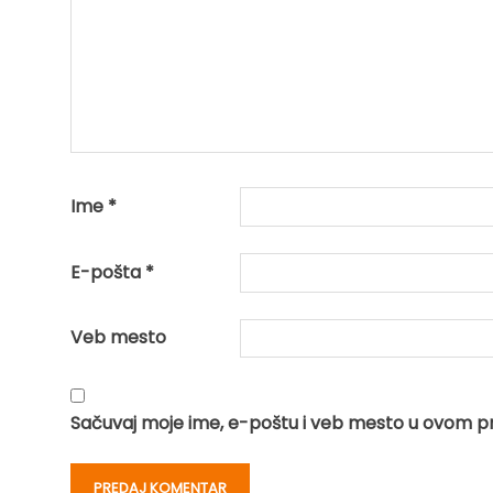
Ime
*
E-pošta
*
Veb mesto
Sačuvaj moje ime, e-poštu i veb mesto u ovom p