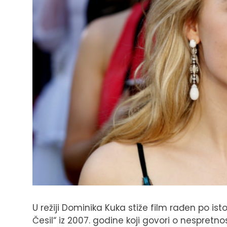
U režiji Dominika Kuka stiže film rađen po i
Česil“ iz 2007. godine koji govori o nespre