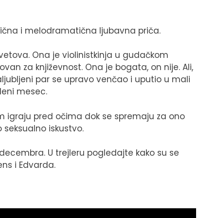
agična i melodramatična ljubavna priča.
 svetova. Ona je violinistkinja u gudačkom
ovan za književnost. Ona je bogata, on nije. Ali,
aljubljeni par se upravo venčao i uputio u mali
edeni mesec.
im igraju pred očima dok se spremaju za ono
 seksualno iskustvo.
 decembra. U trejleru pogledajte kako su se
ens i Edvarda.