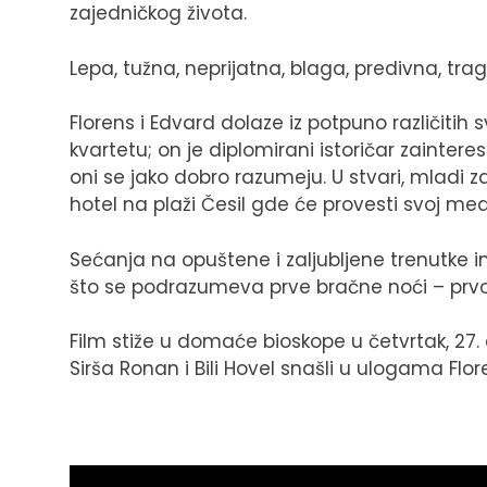
zajedničkog života.
Lepa, tužna, neprijatna, blaga, predivna, tr
Florens i Edvard dolaze iz potpuno različitih
kvartetu; on je diplomirani istoričar zainteres
oni se jako dobro razumeju. U stvari, mladi z
hotel na plaži Česil gde će provesti svoj m
Sećanja na opuštene i zaljubljene trenutke 
što se podrazumeva prve bračne noći – prvo
Film stiže u domaće bioskope u četvrtak, 27.
Sirša Ronan i Bili Hovel snašli u ulogama Flor