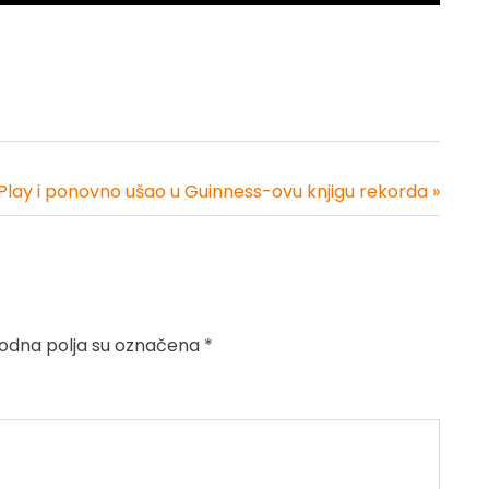
Play i ponovno ušao u Guinness-ovu knjigu rekorda »
dna polja su označena
*