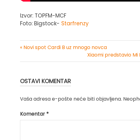
Izvor: TOPFM-MCF
Foto: Bigstock-
Starfrenzy
« Novi spot Cardi B uz mnogo novca
Kretanje
Xiaomi predstavio Mi 
članka
OSTAVI KOMENTAR
Vaša adresa e-pošte neće biti objavljena.
Neopho
Komentar
*