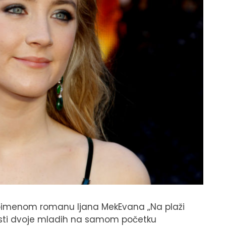
stoimenom romanu Ijana MekEvana ‚‚Na plaži
tnosti dvoje mladih na samom početku