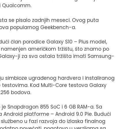
 i Qualcomm.
osta se pisalo zadnjih meseci. Ovog puta
tova popularnog Geekbench-a.
dući član porodice Galaxy S10 – Plus model,
e namenjen američkom tržištu, što znamo po
laxy-ji za sva ostala tržišta imati Samsung-
u simbioze ugrađenog hardvera i instaliranog
e testovima. Kod Multi-Core testova Galaxy
10.256 bodova.
ao je Snapdragon 855 SoC i 6 GB RAM-a. Sa
ja Android platforme – Android 9.0 Pie. Budući
k službeno u fazi razvoja do izlaska finalnog
dodatno povećati, pogotovo u verzijama sa