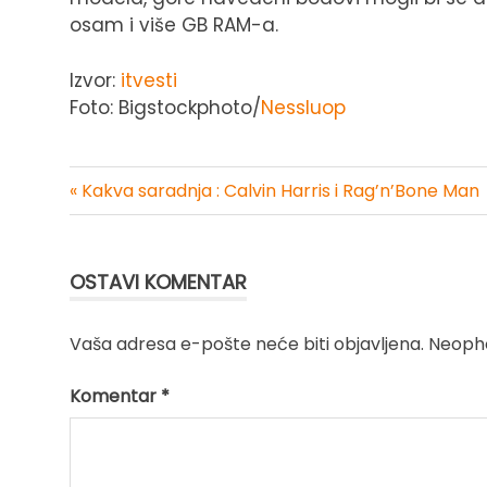
osam i više GB RAM-a.
Izvor:
itvesti
Foto: Bigstockphoto/
Nessluop
« Kakva saradnja : Calvin Harris i Rag’n’Bone Man
Kretanje
članka
OSTAVI KOMENTAR
Vaša adresa e-pošte neće biti objavljena.
Neopho
Komentar
*