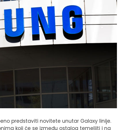
 predstaviti novitete unutar Galaxy linije.
nima koji će se između ostalog temeljiti i na