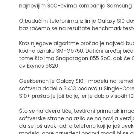
najnovijim SoC-evima kompanija Samsung
O budućim telefonima iz linije Galaxy S10 d
baziraćemo se na rezultate benchmark tes
Kroz njegove algoritme prošao je najveći bu
kodne oznake SM-G975U. Dotični uređaj bić
tome što ima Snapdragon 855 SoC, dok će Ga
ov Exynos 9820.
Geekbench je Galaxy S10+ modelu na temelj
softvera dodelio 3.413 bodova u Single-Cor
S10+ prošao je još bolje, jer je dobio visokih 
Što se hardvera tiče, testirani primerak im
softverske strane nalazila se najnovija verzi
da se još uvek radi o telefonu koji je još uve
modela, gore navedeni bodovi mogli bi se 