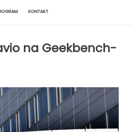
ROGRAM
KONTAKT
javio na Geekbench-