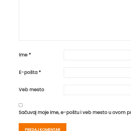
Ime
*
E-pošta
*
Veb mesto
Sačuvaj moje ime, e-poštu i veb mesto u ovom p