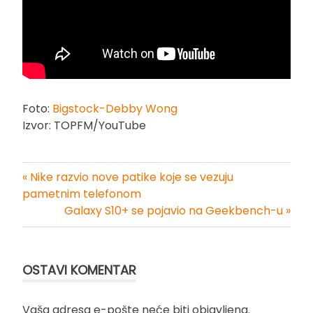
Foto:
Bigstock-Debby Wong
Izvor: TOPFM/YouTube
« Nike razvio nove patike koje se vezuju
Kretanje
pametnim telefonom
Galaxy S10+ se pojavio na Geekbench-u »
članka
OSTAVI KOMENTAR
Vaša adresa e-pošte neće biti objavljena.