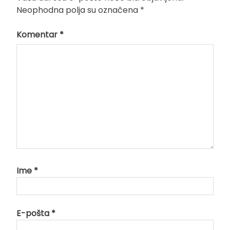
Neophodna polja su označena
*
Komentar
*
Ime
*
E-pošta
*