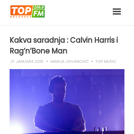
Skip
to
content
Kakva saradnja : Calvin Harris i
Rag’n’Bone Man
21. JANUARA 2019.
MARIJA JOVANOVIĆ
TOP MUSIC