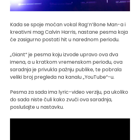
Kada se spoje moćan vokal Rag’n’Bone Man-a i
kreativni mag Calvin Harris, nastane pesma koja
će zasigurno postati hit u narednom periodu.
„Giant“ je pesma koju izvode upravo ova dva
imena, a u kratkom vremenskom periodu, ova
saradnja je privukla pažnju publike, te pobrala
veliki broj pregleda na kanalu „YouTube“-u.
Pesma za sada ima lyric-video verziju, pa ukoliko
do sada niste čuli kako zvuči ova saradnja,
poslušajte u nastavku.