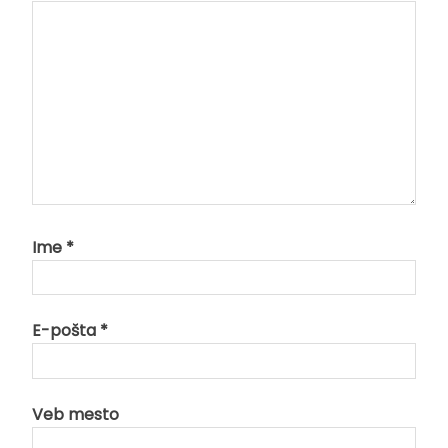
Ime
*
E-pošta
*
Veb mesto