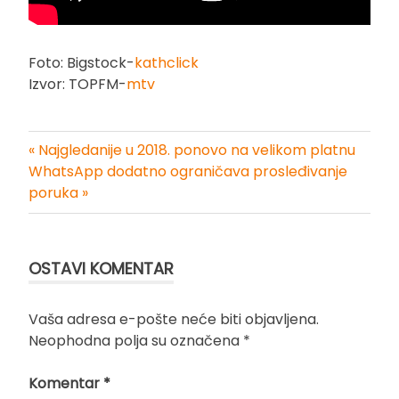
Foto: Bigstock-
kathclick
Izvor: TOPFM-
mtv
« Najgledanije u 2018. ponovo na velikom platnu
Kretanje
WhatsApp dodatno ograničava prosleđivanje
poruka »
članka
OSTAVI KOMENTAR
Vaša adresa e-pošte neće biti objavljena.
Neophodna polja su označena
*
Komentar
*