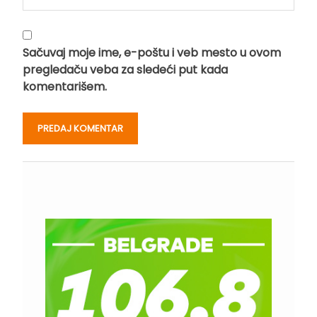
Sačuvaj moje ime, e-poštu i veb mesto u ovom
pregledaču veba za sledeći put kada
komentarišem.