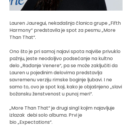
Lauren Jauregui, nekadašnja članica grupe „Fifth
Harmony“ predstavila je spot za pesmu „More
Than That“.
Ono što je pri samoj najavi spota najviše privuklo
pažnju, jeste neodoljivo podsećanje na kultno
delo „Rađanje Venere“, pa se može zaključiti da
Lauren u pojedinim delovima predstavlja
savremenu verziju rimske boginje ljubavi. I ne
samo to, ovo je spot koji, kako je objašnjeno „slavi
božansku ženstvenost u punoj meri“.
„More Than That“ je drugi singl kojim najavljuje
izlazak debi solo albuma. Prvi je
bio „Expectations“.