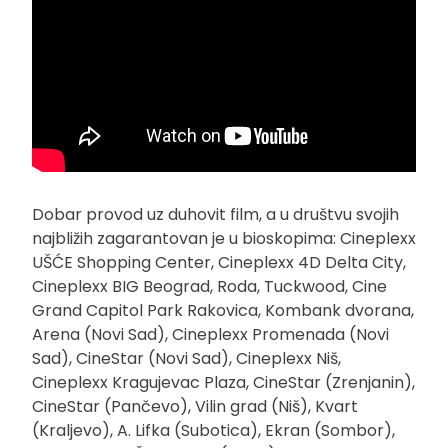
Dobar provod uz duhovit film, a u društvu svojih
najbližih zagarantovan je u bioskopima: Cineplexx
UŠĆE Shopping Center, Cineplexx 4D Delta City,
Cineplexx BIG Beograd, Roda, Tuckwood, Cine
Grand Capitol Park Rakovica, Kombank dvorana,
Arena (Novi Sad), Cineplexx Promenada (Novi
Sad), CineStar (Novi Sad), Cineplexx Niš,
Cineplexx Kragujevac Plaza, CineStar (Zrenjanin),
CineStar (Pančevo), Vilin grad (Niš), Kvart
(Kraljevo), A. Lifka (Subotica), Ekran (Sombor),