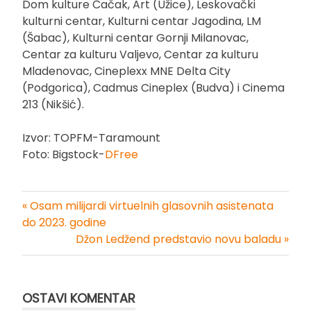
Dom kulture Čačak, Art (Užice), Leskovački
kulturni centar, Kulturni centar Jagodina, LM
(Šabac), Kulturni centar Gornji Milanovac,
Centar za kulturu Valjevo, Centar za kulturu
Mladenovac, Cineplexx MNE Delta City
(Podgorica), Cadmus Cineplex (Budva) i Cinema
213 (Nikšić).
Izvor: TOPFM-Taramount
Foto: Bigstock-
DFree
« Osam milijardi virtuelnih glasovnih asistenata
Kretanje
do 2023. godine
Džon Ledžend predstavio novu baladu »
članka
OSTAVI KOMENTAR