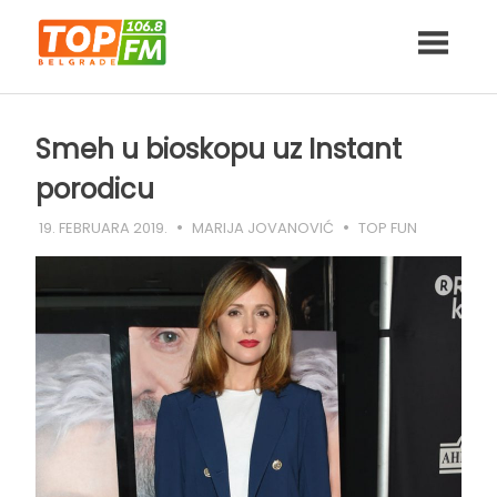
Skip
to
content
Smeh u bioskopu uz Instant
porodicu
19. FEBRUARA 2019.
MARIJA JOVANOVIĆ
TOP FUN