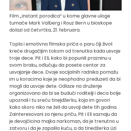
Film „Instant porodica“ u kome glavne uloge
tumače Mark Valberg i Rouz Bern u bioskope
dolazi od četvrtka, 21. februara.
Topla i emotivna filmska priča o paru čiji život
kreće drugačijim tokom od trenutka kada usvoje
troje dece. Pit i Eli, kako bi popunili prazninu u
svom braku, odlučuju da posete centar za
usvajanje dece. Dvoje socijalnih radnika pomažu
im u koracima koje je neophodno preduzeti da bi
mogli da usvoje dete. Odlaze na druženje
organizovano da bi se budući roditelji i deca bolje
upoznali i tu sreću tinejdžerku, koja im govori
kako skoro niko ne želi da usvoji dete tih godina.
Zainteresovani za njenu priču, Pit i Eli saznaju da
je devojčicina majka narkoman, da je trenutno u
zatvoru i da je zapalila kuću, a da tinedžerka Lizi