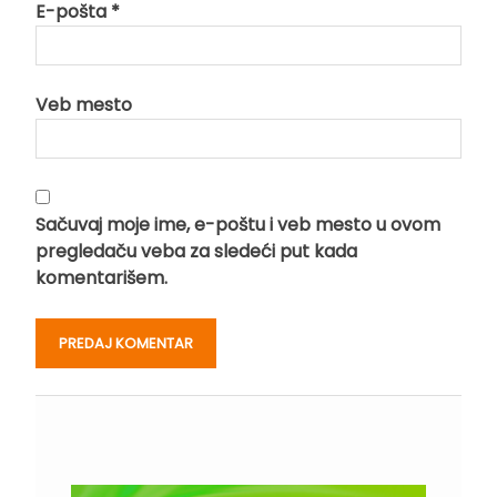
E-pošta
*
Veb mesto
Sačuvaj moje ime, e-poštu i veb mesto u ovom
pregledaču veba za sledeći put kada
komentarišem.