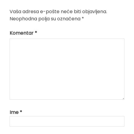
Vaša adresa e-pošte neće biti objavljena.
Neophodna polja su označena
*
Komentar
*
Ime
*