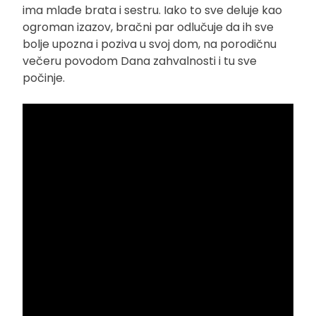
ima mlađe brata i sestru. Iako to sve deluje kao
ogroman izazov, bračni par odlučuje da ih sve
bolje upozna i poziva u svoj dom, na porodičnu
večeru povodom Dana zahvalnosti i tu sve
počinje.