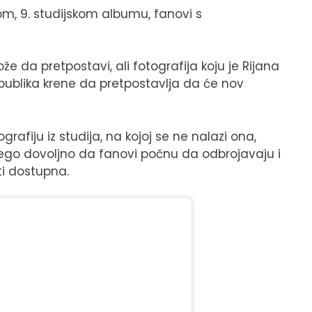
om, 9. studijskom albumu, fanovi s
 da pretpostavi, ali fotografija koju je Rijana
publika krene da pretpostavlja da će nov
rafiju iz studija, na kojoj se ne nalazi ona,
 nego dovoljno da fanovi počnu da odbrojavaju i
ti dostupna.