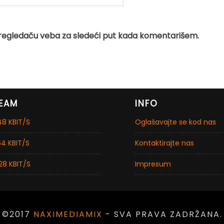
regledaču veba za sledeći put kada komentarišem.
EAM
INFO
8 KBIT/S
Oglašavajte se kod nas
4 KBIT/S
Kontaktirajte nas
28 KBIT/S
Impresum
©2017
NAXIMEDIAMIX
- SVA PRAVA ZADRŽANA.