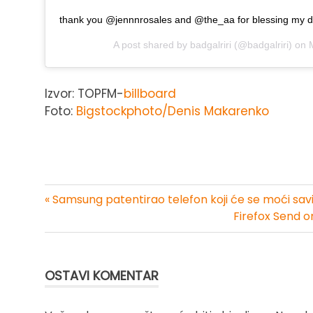
thank you @jennnrosales and @the_aa for blessing my da
A post shared by
badgalriri
(@badgalriri) on
Izvor: TOPFM-
billboard
Foto:
Bigstockphoto/Denis Makarenko
« Samsung patentirao telefon koji će se moći savi
Kretanje
Firefox Send 
članka
OSTAVI KOMENTAR