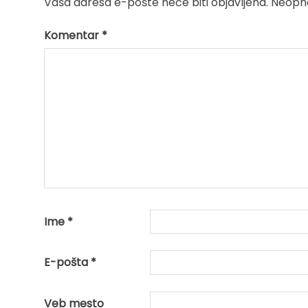
Vaša adresa e-pošte neće biti objavljena.
Neopho
Komentar
*
Ime
*
E-pošta
*
Veb mesto