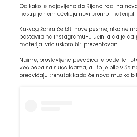
Od kako je najavljeno da Rijana radi na nov
nestrpljenjem očekuju novi promo materijal.
Kakvog žanra će biti nove pesme, niko ne može
postavila na Instagramu-u učinila da je da 
materijal vrlo uskoro biti prezentovan.
Naime, proslavljena pevačica je podelila fotog
već beba sa slušalicama, ali to je bilo više
predviđaju trenutak kada će nova muzika bi