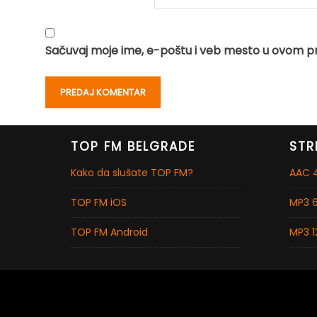
Sačuvaj moje ime, e-poštu i veb mesto u ovom p
TOP FM BELGRADE
STR
Kako da slušate TOP FM?
AAC 4
TOP FM iOS
MP3 6
TOP FM Android
MP3 1