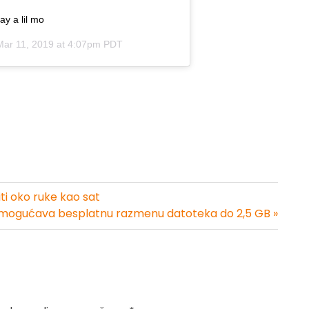
y a lil mo
Mar 11, 2019 at 4:07pm PDT
ti oko ruke kao sat
omogućava besplatnu razmenu datoteka do 2,5 GB »