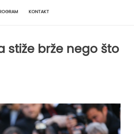
ROGRAM
KONTAKT
 stiže brže nego što