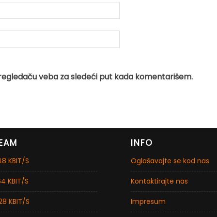
regledaču veba za sledeći put kada komentarišem.
EAM
INFO
8 KBIT/S
Oglašavajte se kod nas
4 KBIT/S
Kontaktirajte nas
28 KBIT/S
Impresum