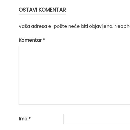
članka
OSTAVI KOMENTAR
Vaša adresa e-pošte neće biti objavljena.
Neopho
Komentar
*
Ime
*