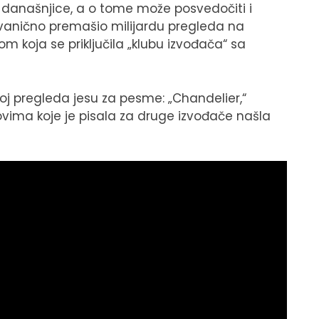
 današnjice, a o tome može posvedočiti i
 zvanično premašio milijardu pregleda na
om koja se priključila „klubu izvođača“ sa
broj pregleda jesu za pesme: „Chandelier,“
ovima koje je pisala za druge izvođače našla