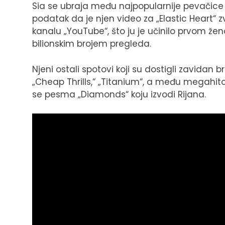
Sia se ubraja među najpopularnije pevačice
podatak da je njen video za „Elastic Heart“
kanalu „YouTube“, što ju je učinilo prvom žen
bilionskim brojem pregleda.
Njeni ostali spotovi koji su dostigli zavidan 
„Cheap Thrills,“ „Titanium“, a među megahit
se pesma „Diamonds“ koju izvodi Rijana.