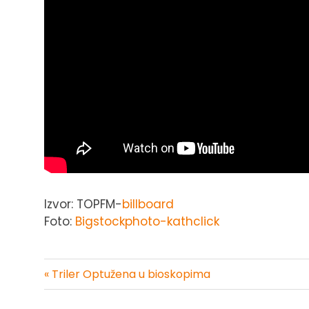
Izvor: TOPFM-
billboard
Foto:
Bigstockphoto-kathclick
« Triler Optužena u bioskopima
Kretanje