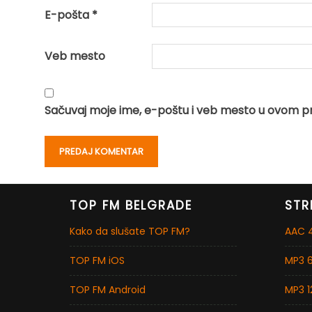
E-pošta
*
Veb mesto
Sačuvaj moje ime, e-poštu i veb mesto u ovom p
TOP FM BELGRADE
STR
Kako da slušate TOP FM?
AAC 4
TOP FM iOS
MP3 6
TOP FM Android
MP3 1