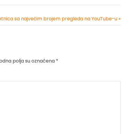
etnica sa najvećim brojem pregleda na YouTube-u »
dna polja su označena
*