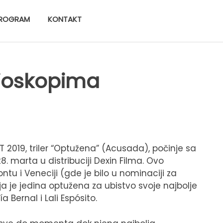
ROGRAM
KONTAKT
bioskopima
ST 2019, triler “Optužena” (Acusada), počinje sa
. marta u distribuciji Dexin Filma. Ovo
ntu i Veneciji (gde je bilo u nominaciji za
a je jedina optužena za ubistvo svoje najbolje
 Bernal i Lali Espósito.