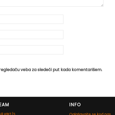
regledaču veba za sledeći put kada komentarišem.
EAM
INFO
8 KBIT/S
Oglašavajte se kod nas