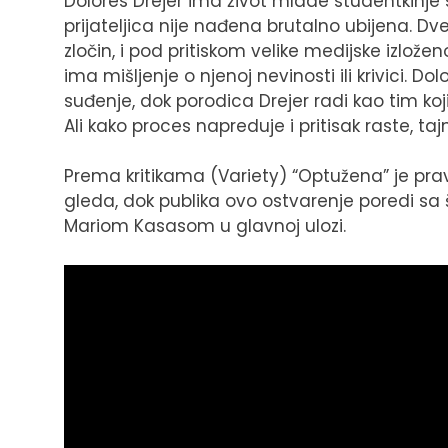
Dolores Drejer ima život mlade studentkinj
prijateljica nije nađena brutalno ubijena. Dv
zločin, i pod pritiskom velike medijske izlože
ima mišljenje o njenoj nevinosti ili krivici. D
suđenje, dok porodica Drejer radi kao tim koji
Ali kako proces napreduje i pritisak raste, ta
Prema kritikama (Variety) “Optužena” je prava
gleda, dok publika ovo ostvarenje poredi sa 
Mariom Kasasom u glavnoj ulozi.