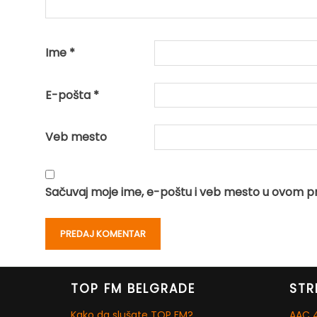
Ime
*
E-pošta
*
Veb mesto
Sačuvaj moje ime, e-poštu i veb mesto u ovom p
TOP FM BELGRADE
STR
Kako da slušate TOP FM?
AAC 4