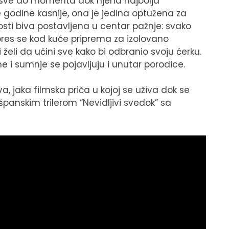
e sve do momenta dok njena najbolja
e godine kasnije, ona je jedina optužena za
nosti biva postavljena u centar pažnje: svako
olores se kod kuće priprema za izolovano
 želi da učini sve kako bi odbranio svoju ćerku.
jne i sumnje se pojavljuju i unutar porodice.
, jaka filmska priča u kojoj se uživa dok se
španskim trilerom “Nevidljivi svedok” sa