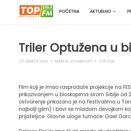
Skip
to
POČETNA
AKTUELNO
P
content
Triler Optužena u 
27. MARTA 2019.
MARIJA JOVANOVIĆ
TOP FUN
Film koji je imao rasprodate projekcije na FE
prikazivanjem u bioskopima širom Srbije od 28
ostvarenje prikazano je na festivalima u Toro
najbolji gilm) i bavi se mladom devojkom koj
prijateljice. Glavne uloge tumače: Gael García