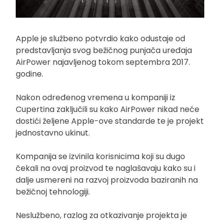
Apple je službeno potvrdio kako odustaje od
predstavljanja svog bežičnog punjača uređaja
AirPower najavljenog tokom septembra 2017.
godine.
Nakon određenog vremena u kompaniji iz
Cupertina zaključili su kako AirPower nikad neće
dostići željene Apple-ove standarde te je projekt
jednostavno ukinut.
Kompanija se izvinila korisnicima koji su dugo
čekali na ovaj proizvod te naglašavaju kako su i
dalje usmereni na razvoj proizvoda baziranih na
bežičnoj tehnologiji.
Neslužbeno, razlog za otkazivanje projekta je