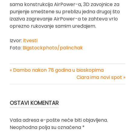
sama konstrukcija AirPower-a, 3D zavojnice za
punjenje smeštene su preblizu jedna drugoj što
izaziva zagrevanje AirPower-a te zahteva vrlo
oprezno rukovanje samim uređajem.
Izvor:
itvesti
Foto:
Bigstockphoto/palinchak
« Dambo nakon 78 godina u bioskopima
Kretanje
Ciara ima novi spot »
članka
OSTAVI KOMENTAR
Vaša adresa e-pošte neće biti objavljena.
Neophodna polja su označena
*