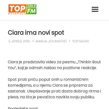
Skip
to
content
Ciara ima novi spot
2. APRILA 2019.
MARIJA JOVANOVIĆ
TOP MUSIC
Ciara je predstavila video za pesmu „Thinkin Bout
You“, koji je odmah naišao na pozitivne reakcije.
Spot prati priču poput onih u romantičnim
komedijama, a u njemu Ciara se priprema za
sastanak. Ulepšavanje prati dosta dobrog ritma i
plesa, na šta je pevačica navikla svoju publiku.
Pogledajte spot.