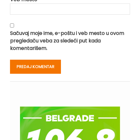
Sačuvaj moje ime, e-poštu i veb mesto u ovom
pregledaču veba za sledeći put kada
komentarišem.