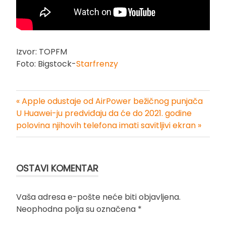
Izvor: TOPFM
Foto: Bigstock-
Starfrenzy
« Apple odustaje od AirPower bežičnog punjača
Kretanje
U Huawei-ju predviđaju da će do 2021. godine
polovina njihovih telefona imati savitljivi ekran »
članka
OSTAVI KOMENTAR
Vaša adresa e-pošte neće biti objavljena.
Neophodna polja su označena
*