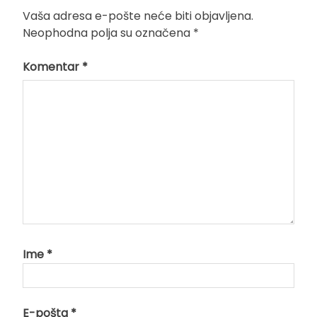
Vaša adresa e-pošte neće biti objavljena.
Neophodna polja su označena
*
Komentar
*
Ime
*
E-pošta
*