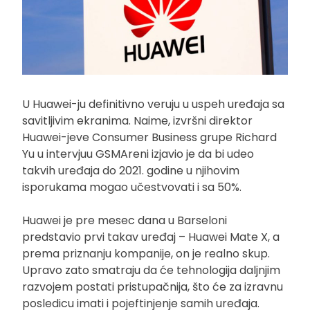
U Huawei-ju definitivno veruju u uspeh uređaja sa
savitljivim ekranima. Naime, izvršni direktor
Huawei-jeve Consumer Business grupe Richard
Yu u intervjuu GSMAreni izjavio je da bi udeo
takvih uređaja do 2021. godine u njihovim
isporukama mogao učestvovati i sa 50%.
Huawei je pre mesec dana u Barseloni
predstavio prvi takav uređaj – Huawei Mate X, a
prema priznanju kompanije, on je realno skup.
Upravo zato smatraju da će tehnologija daljnjim
razvojem postati pristupačnija, što će za izravnu
posledicu imati i pojeftinjenje samih uređaja.