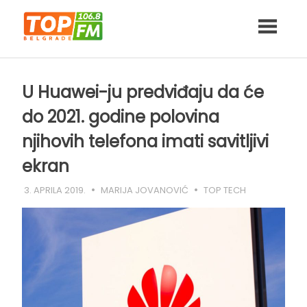
Skip
to
content
U Huawei-ju predviđaju da će
do 2021. godine polovina
njihovih telefona imati savitljivi
ekran
3. APRILA 2019.
MARIJA JOVANOVIĆ
TOP TECH