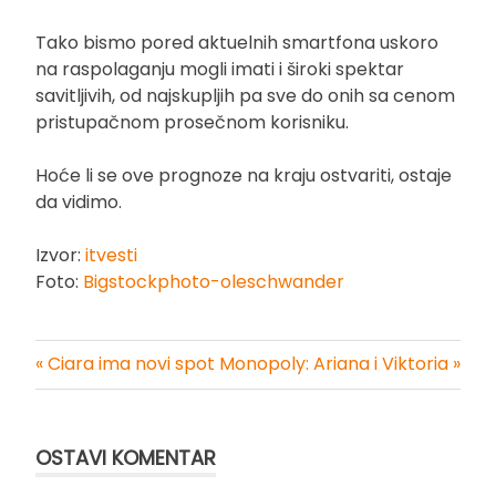
Tako bismo pored aktuelnih smartfona uskoro
na raspolaganju mogli imati i široki spektar
savitljivih, od najskupljih pa sve do onih sa cenom
pristupačnom prosečnom korisniku.
Hoće li se ove prognoze na kraju ostvariti, ostaje
da vidimo.
Izvor:
itvesti
Foto:
Bigstockphoto-oleschwander
« Ciara ima novi spot
Monopoly: Ariana i Viktoria »
Kretanje
članka
OSTAVI KOMENTAR