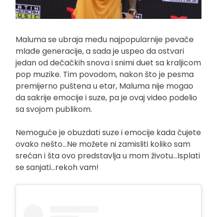
Maluma se ubraja među najpopularnije pevače
mlađe generacije, a sada je uspeo da ostvari
jedan od dečačkih snova i snimi duet sa kraljicom
pop muzike. Tim povodom, nakon što je pesma
premijerno puštena u etar, Maluma nije mogao
da sakrije emocije i suze, pa je ovaj video podelio
sa svojom publikom.
Nemoguće je obuzdati suze i emocije kada čujete
ovako nešto…Ne možete ni zamisliti koliko sam
srećan i šta ovo predstavlja u mom životu…Isplati
se sanjati…rekoh vam!