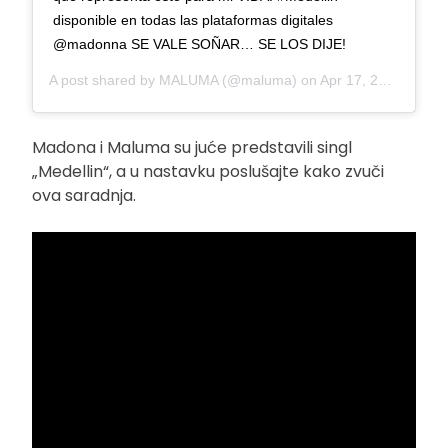
disponible en todas las plataformas digitales
@madonna SE VALE SOÑAR… SE LOS DIJE!
A post shared by
MALUMA
(@maluma) on
Apr 17, 2019 at 9:50am PDT
Madona i Maluma su juće predstavili singl
„Medellin“, a u nastavku poslušajte kako zvuči
ova saradnja.