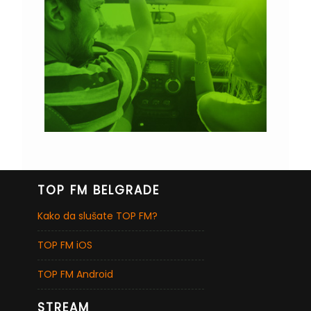
TOP FM BELGRADE
Kako da slušate TOP FM?
TOP FM iOS
TOP FM Android
STREAM