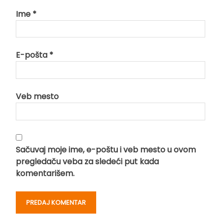
Ime
*
E-pošta
*
Veb mesto
Sačuvaj moje ime, e-poštu i veb mesto u ovom
pregledaču veba za sledeći put kada
komentarišem.