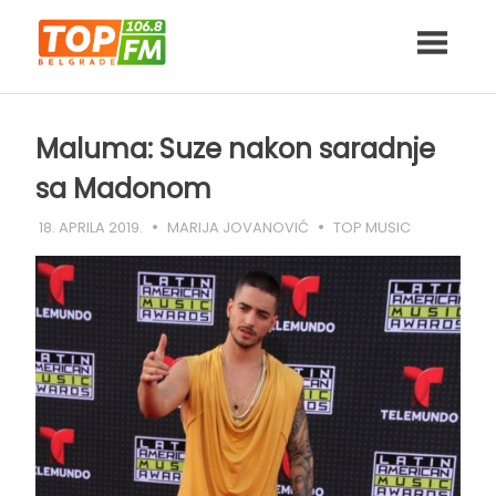
Skip
to
content
Maluma: Suze nakon saradnje
sa Madonom
18. APRILA 2019.
MARIJA JOVANOVIĆ
TOP MUSIC