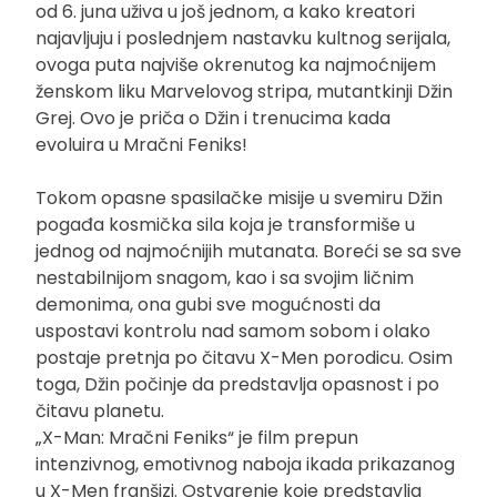
od 6. juna uživa u još jednom, a kako kreatori
najavljuju i poslednjem nastavku kultnog serijala,
ovoga puta najviše okrenutog ka najmoćnijem
ženskom liku Marvelovog stripa, mutantkinji Džin
Grej. Ovo je priča o Džin i trenucima kada
evoluira u Mračni Feniks!
Tokom opasne spasilačke misije u svemiru Džin
pogađa kosmička sila koja je transformiše u
jednog od najmoćnijih mutanata. Boreći se sa sve
nestabilnijom snagom, kao i sa svojim ličnim
demonima, ona gubi sve mogućnosti da
uspostavi kontrolu nad samom sobom i olako
postaje pretnja po čitavu X-Men porodicu. Osim
toga, Džin počinje da predstavlja opasnost i po
čitavu planetu.
„X-Man: Mračni Feniks“ je film prepun
intenzivnog, emotivnog naboja ikada prikazanog
u X-Men franšizi. Ostvarenje koje predstavlja