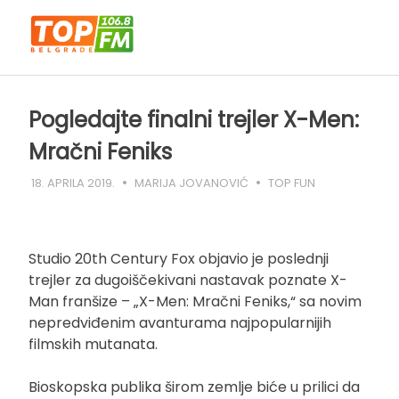
Skip
to
content
Pogledajte finalni trejler X-Men:
Mračni Feniks
18. APRILA 2019.
MARIJA JOVANOVIĆ
TOP FUN
Studio 20th Century Fox objavio je poslednji
trejler za dugoiščekivani nastavak poznate X-
Man franšize – „X-Men: Mračni Feniks,“ sa novim
nepredviđenim avanturama najpopularnijih
filmskih mutanata.
Bioskopska publika širom zemlje biće u prilici da