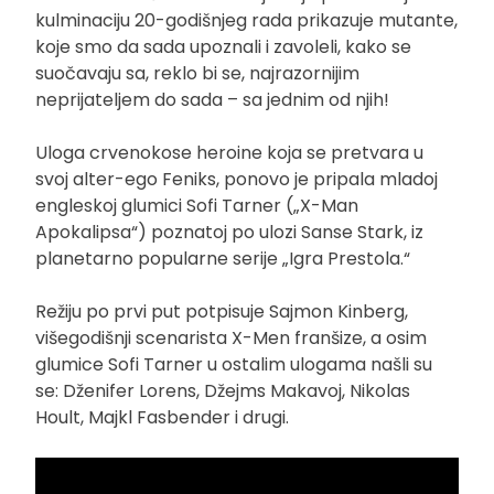
kulminaciju 20-godišnjeg rada prikazuje mutante,
koje smo da sada upoznali i zavoleli, kako se
suočavaju sa, reklo bi se, najrazornijim
neprijateljem do sada – sa jednim od njih!
Uloga crvenokose heroine koja se pretvara u
svoj alter-ego Feniks, ponovo je pripala mladoj
engleskoj glumici Sofi Tarner („X-Man
Apokalipsa“) poznatoj po ulozi Sanse Stark, iz
planetarno popularne serije „Igra Prestola.“
Režiju po prvi put potpisuje Sajmon Kinberg,
višegodišnji scenarista X-Men franšize, a osim
glumice Sofi Tarner u ostalim ulogama našli su
se: Dženifer Lorens, Džejms Makavoj, Nikolas
Hoult, Majkl Fasbender i drugi.