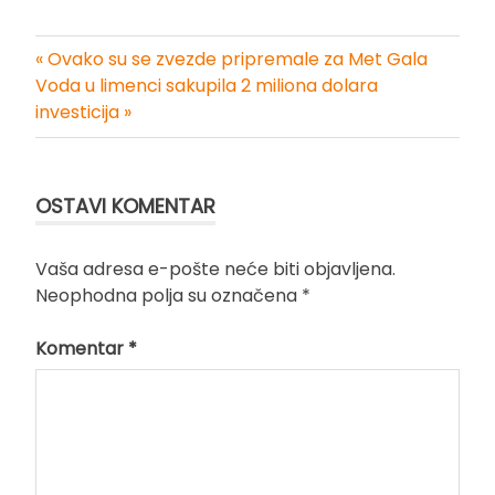
« Ovako su se zvezde pripremale za Met Gala
Kretanje
Voda u limenci sakupila 2 miliona dolara
investicija »
članka
OSTAVI KOMENTAR
Vaša adresa e-pošte neće biti objavljena.
Neophodna polja su označena
*
Komentar
*