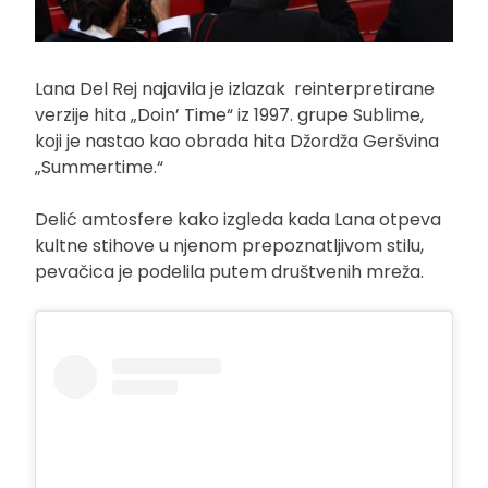
Lana Del Rej najavila je izlazak reinterpretirane
verzije hita „Doin’ Time“ iz 1997. grupe Sublime,
koji je nastao kao obrada hita Džordža Geršvina
„Summertime.“
Delić amtosfere kako izgleda kada Lana otpeva
kultne stihove u njenom prepoznatljivom stilu,
pevačica je podelila putem društvenih mreža.