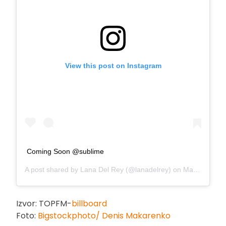
View this post on Instagram
Coming Soon @sublime
A post shared by
Lana Del Rey
(@lanadelrey) on
May 7, 2019 at 11:55am PDT
Izvor: TOPFM-
billboard
Foto:
Bigstockphoto/ Denis Makarenko