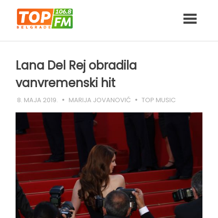
Skip
to
content
Lana Del Rej obradila
vanvremenski hit
8. MAJA 2019.
MARIJA JOVANOVIĆ
TOP MUSIC