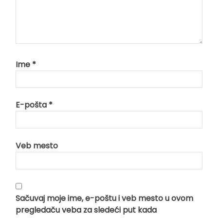
Ime
*
E-pošta
*
Veb mesto
Sačuvaj moje ime, e-poštu i veb mesto u ovom
pregledaču veba za sledeći put kada