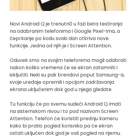
Novi Android Q je trenutn0 u fazi beta testiranja
na odabranim telefonima i Google Pixel-ima, a
čeprkanje po kodu svaki dan otkriva nove
funkcije. Jedna od njih je i Screen Attention.
Oduvek smo na svojim telefonima mogli odabrati
nakon koliko vremena će se ekran zatamniti i
isključiti. Neki su pak brendovi poput Samsung-a,
svoje uređaje opremili i opcijom zadržavanja
ekrana uključenim dok god u njega gledate.
Tu funkciju će po svemu sudeći Android Q imati
na sistemskom nivou i to pod nazivom Screen
Attention. Telefon će koristiti prednju kameru
kako bi pratio pogled korisnika pa će ekran
ostati uključen dok god je vaš pogled na njemu.