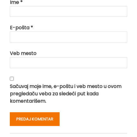
Ime
*
E-pošta
*
Veb mesto
Sačuvaj moje ime, e-poštu i veb mesto u ovom
pregledaču veba za sledeći put kada
komentarišem.