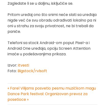
Zagledate li se u daljinu, isključiće se.
Pritom uređaj ono što snimi neće slati sa uređaja
nigde već će svu obradu odrađivati lokalno pa ni
oni u strahu za svoju privatnost, ne bi trebali da
paniče.
Telefoni sa stock Android-om poput Pixel-a i
Android One uređaja, opciju Screen Attention
imaće u podešavanjima prikaza.
Izvor:
itvesti
Foto:
Bigstock/rvlsoft
« Farel Vilijams posvetio pesmu muzičkom magu
Kretanje
Dance Park festival: Organizovan prevoz za
posetioce »
članka