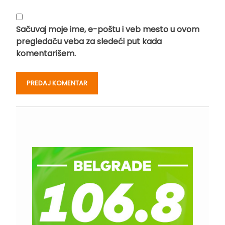
Sačuvaj moje ime, e-poštu i veb mesto u ovom
pregledaču veba za sledeći put kada
komentarišem.