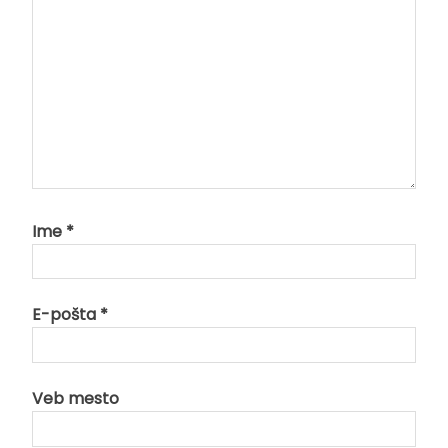
Ime
*
E-pošta
*
Veb mesto