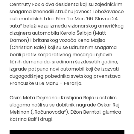
Centruty Fox o dva desidenta koji su zajedničkim
snagama iznenadili stručnu javnost i obožavaoce
automobilskih trka. Film “Le Man ’66: Slavna 24
sata“ beleži vezu između vizionarskog američkog
dizajnera automobila Kerola Šelbija (Matt
Damon) i britanskog vozača Kena Majlsa
(Christian Bale) koji su se udruženim snagama
borili protiv korporativnog mešanja i njhovih
ličnih demona da, sredinom šezdesetih godina,
izgrade potpuno novi automobil koji će izazvati
dugogodišnjeg pobednika svetskog prvenstava
Francuske u Le Manu – Ferarija.
Osim Meta Dejmona i Kristijana Bejla u ostalim
ulogama našli su se dobitnik nagrade Oskar Rej
Mekinon („Računovođa“), Džon Berntal, glumica
Katrina Balf i drugi.