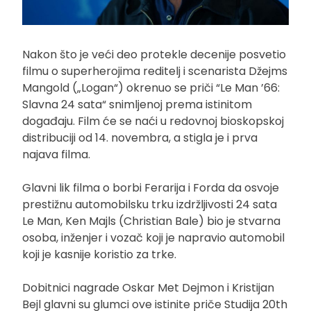
Nakon što je veći deo protekle decenije posvetio
filmu o superherojima reditelj i scenarista Džejms
Mangold („Logan“) okrenuo se priči “Le Man ’66:
Slavna 24 sata“ snimljenoj prema istinitom
događaju. Film će se naći u redovnoj bioskopskoj
distribuciji od 14. novembra, a stigla je i prva
najava filma.
Glavni lik filma o borbi Ferarija i Forda da osvoje
prestižnu automobilsku trku izdržljivosti 24 sata
Le Man, Ken Majls (Christian Bale) bio je stvarna
osoba, inženjer i vozač koji je napravio automobil
koji je kasnije koristio za trke.
Dobitnici nagrade Oskar Met Dejmon i Kristijan
Bejl glavni su glumci ove istinite priče Studija 20th