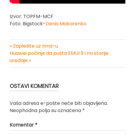
Izvor: TOPFM-MCF
Foto: Bigstock-
Denis Makarenko
« Zaplešite uz Inna-u
Kretanje
Huawei počinje da pušta EMUI 9 i na starije
uređaje »
članka
OSTAVI KOMENTAR
Vaša adresa e-pošte neće biti objavljena.
Neophodna polja su označena
*
Komentar
*