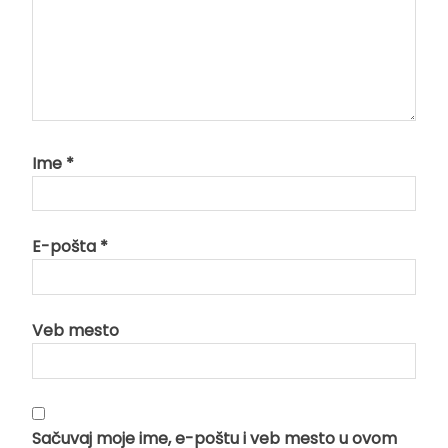
Ime
*
E-pošta
*
Veb mesto
Sačuvaj moje ime, e-poštu i veb mesto u ovom