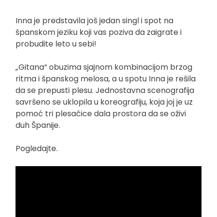
Inna je predstavila još jedan singl i spot na
španskom jeziku koji vas poziva da zaigrate i
probudite leto u sebi!
„Gitana“ obuzima sjajnom kombinacijom brzog
ritma i španskog melosa, a u spotu Inna je rešila
da se prepusti plesu. Jednostavna scenografija
savršeno se uklopila u koreografiju, koja joj je uz
pomoć tri plesačice dala prostora da se oživi
duh Španije.
Pogledajte.