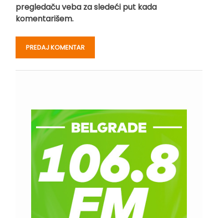
pregledaču veba za sledeći put kada
komentarišem.