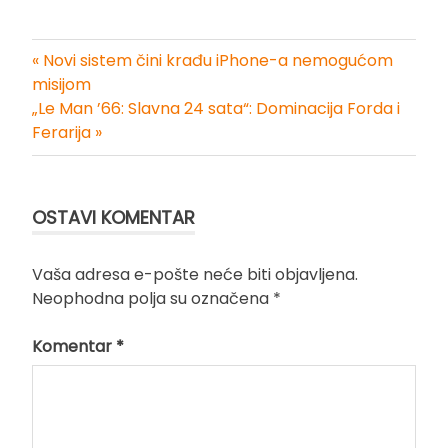
« Novi sistem čini krađu iPhone-a nemogućom
Kretanje
misijom
„Le Man ’66: Slavna 24 sata“: Dominacija Forda i
članka
Ferarija »
OSTAVI KOMENTAR
Vaša adresa e-pošte neće biti objavljena.
Neophodna polja su označena
*
Komentar
*