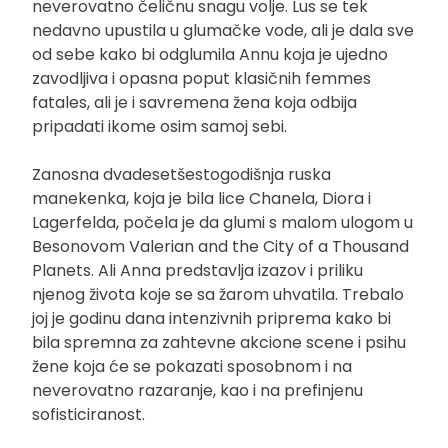
neverovatno čeličnu snagu volje. Lus se tek
nedavno upustila u glumačke vode, ali je dala sve
od sebe kako bi odglumila Annu koja je ujedno
zavodljiva i opasna poput klasičnih femmes
fatales, ali je i savremena žena koja odbija
pripadati ikome osim samoj sebi.
Zanosna dvadesetšestogodišnja ruska
manekenka, koja je bila lice Chanela, Diora i
Lagerfelda, počela je da glumi s malom ulogom u
Besonovom Valerian and the City of a Thousand
Planets. Ali Anna predstavlja izazov i priliku
njenog života koje se sa žarom uhvatila. Trebalo
joj je godinu dana intenzivnih priprema kako bi
bila spremna za zahtevne akcione scene i psihu
žene koja će se pokazati sposobnom i na
neverovatno razaranje, kao i na prefinjenu
sofisticiranost.