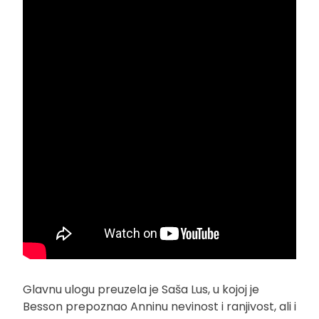
Glavnu ulogu preuzela je Saša Lus, u kojoj je
Besson prepoznao Anninu nevinost i ranjivost, ali i