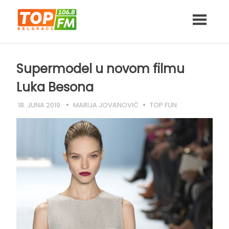
Skip
to
content
Supermodel u novom filmu
Luka Besona
18. JUNA 2019.
MARIJA JOVANOVIĆ
TOP FUN