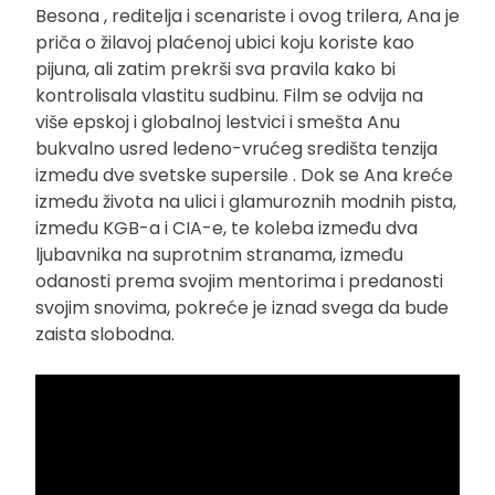
Besona , reditelja i scenariste i ovog trilera, Ana je
priča o žilavoj plaćenoj ubici koju koriste kao
pijuna, ali zatim prekrši sva pravila kako bi
kontrolisala vlastitu sudbinu. Film se odvija na
više epskoj i globalnoj lestvici i smešta Anu
bukvalno usred ledeno-vrućeg središta tenzija
između dve svetske supersile . Dok se Ana kreće
između života na ulici i glamuroznih modnih pista,
između KGB-a i CIA-e, te koleba između dva
ljubavnika na suprotnim stranama, između
odanosti prema svojim mentorima i predanosti
svojim snovima, pokreće je iznad svega da bude
zaista slobodna.