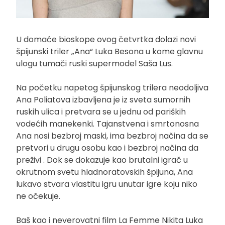
U domaće bioskope ovog četvrtka dolazi novi
špijunski triler „Ana“ Luka Besona u kome glavnu
ulogu tumači ruski supermodel Saša Lus.
Na početku napetog špijunskog trilera neodoljiva
Ana Poliatova izbavljena je iz sveta sumornih
ruskih ulica i pretvara se u jednu od pariških
vodećih manekenki. Tajanstvena i smrtonosna
Ana nosi bezbroj maski, ima bezbroj načina da se
pretvori u drugu osobu kao i bezbroj načina da
preživi . Dok se dokazuje kao brutalni igrač u
okrutnom svetu hladnoratovskih špijuna, Ana
lukavo stvara vlastitu igru unutar igre koju niko
ne očekuje.
Baš kao i neverovatni film La Femme Nikita Luka