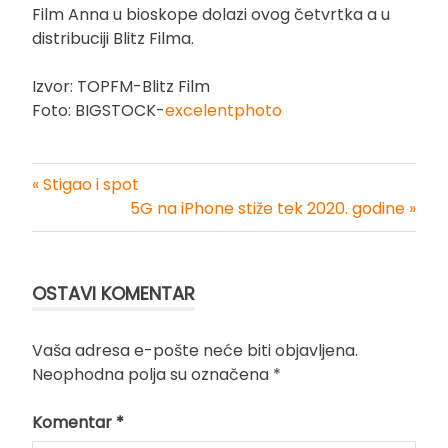
Film Anna u bioskope dolazi ovog četvrtka a u
distribuciji Blitz Filma.
Izvor: TOPFM-Blitz Film
Foto: BIGSTOCK-
excelentphoto
« Stigao i spot
Kretanje
5G na iPhone stiže tek 2020. godine »
članka
OSTAVI KOMENTAR
Vaša adresa e-pošte neće biti objavljena.
Neophodna polja su označena
*
Komentar
*