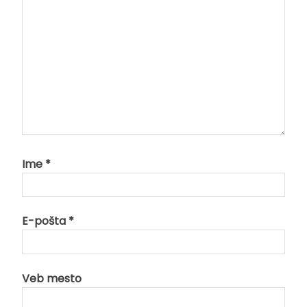
Ime
*
E-pošta
*
Veb mesto