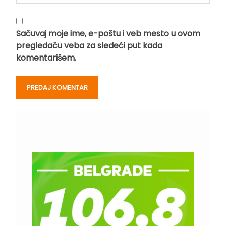
Sačuvaj moje ime, e-poštu i veb mesto u ovom
pregledaču veba za sledeći put kada
komentarišem.