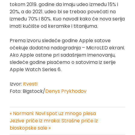
tokom 2019. godine da imaju udeo između 15% i
20%, a do 2021. udeo bi se trebao povećati na
između 70% i 80%. Kuo navodi kako će nova serija
imati kućište od keramike i titanijuma.
Prema izvoru sledeće godine Apple satove
očekuje dodatna nadogradnja – MicroLED ekrani.
Ako Apple ostane pri sadašnjem imenovanju,
sledeće godine pisaćemo o satovima iz serije
Apple Watch Series 6.
Izvor:
itvesti
Foto: Bigstock/
Denys Prykhodov
« Normani: Novi spot uz mnogo plesa
Kretanje
Jezive priče iz mraka: Strašne priče iz
bioskopske sale »
članka