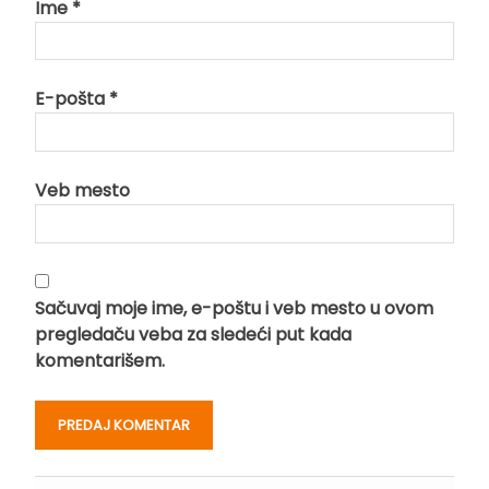
Ime
*
E-pošta
*
Veb mesto
Sačuvaj moje ime, e-poštu i veb mesto u ovom
pregledaču veba za sledeći put kada
komentarišem.