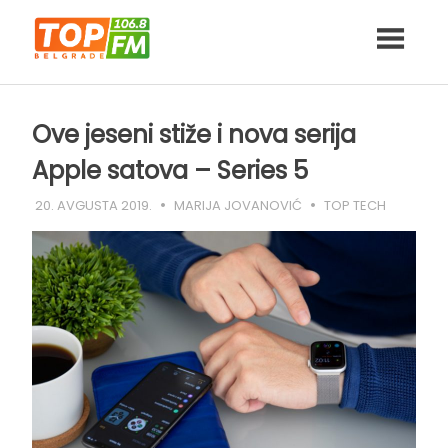
Skip
to
content
Ove jeseni stiže i nova serija
Apple satova – Series 5
20. AVGUSTA 2019.
MARIJA JOVANOVIĆ
TOP TECH