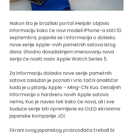
Nakon što je brazilski portal iHelpBr objavio
informaciju kako će novi modeli iPhone-a stići 10.
septembra, pojavila se i informacija o dolasku
nove serije Apple-ovih pametnih satova istog
dana. Shodno dosadašnjem imenovanju nova
serija će nositi naziv Apple Watch Series 5.
Za informaciju dolaska nove serije pametnih
satova zaslužan je poznati i vrlo tačni analitičar
kada je u pitanju Apple – Ming-Chi Kuo. Detaljnih
informacija o hardveru novih Apple satova
nema, Kuo je naveo tek kako će nova, ali i sve
buduće serije biti opremljene sa OLED ekranima
japanske kompanije JDI.
Ekrani ovog japanskog proizvođača trebali bi