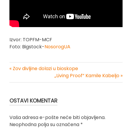
Izvor: TOPFM-MCF
Foto: Bigstock-
NosorogUA
« Zov divljine dolazi u bioskope
Kretanje
„Living Proof“ Kamile Kabeljo »
članka
OSTAVI KOMENTAR
Vaša adresa e-pošte neće biti objavljena.
Neophodna polja su označena
*