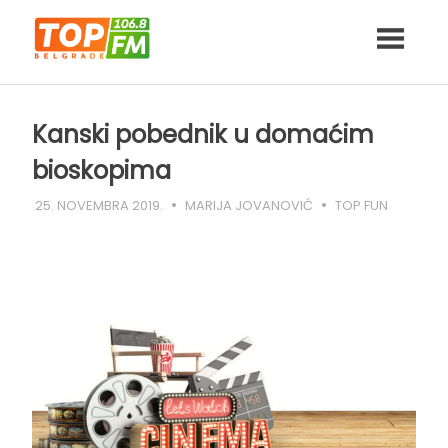
Skip
to
content
Kanski pobednik u domaćim
bioskopima
25. NOVEMBRA 2019.
MARIJA JOVANOVIĆ
TOP FUN