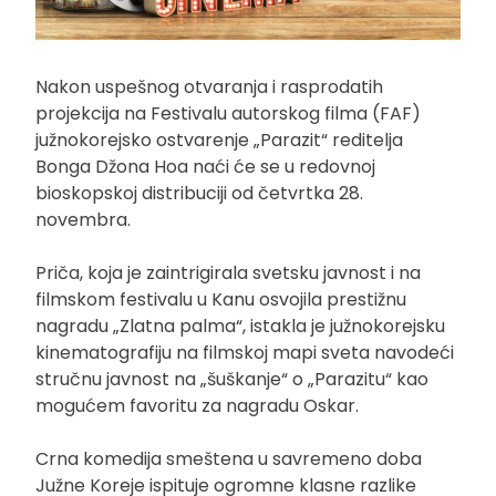
Nakon uspešnog otvaranja i rasprodatih
projekcija na Festivalu autorskog filma (FAF)
južnokorejsko ostvarenje „Parazit“ reditelja
Bonga Džona Hoa naći će se u redovnoj
bioskopskoj distribuciji od četvrtka 28.
novembra.
Priča, koja je zaintrigirala svetsku javnost i na
filmskom festivalu u Kanu osvojila prestižnu
nagradu „Zlatna palma“, istakla je južnokorejsku
kinematografiju na filmskoj mapi sveta navodeći
stručnu javnost na „šuškanje“ o „Parazitu“ kao
mogućem favoritu za nagradu Oskar.
Crna komedija smeštena u savremeno doba
Južne Koreje ispituje ogromne klasne razlike