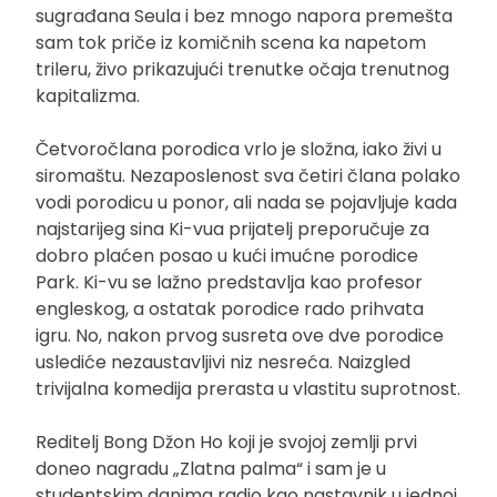
sugrađana Seula i bez mnogo napora premešta
sam tok priče iz komičnih scena ka napetom
trileru, živo prikazujući trenutke očaja trenutnog
kapitalizma.
Četvoročlana porodica vrlo je složna, iako živi u
siromaštu. Nezaposlenost sva četiri člana polako
vodi porodicu u ponor, ali nada se pojavljuje kada
najstarijeg sina Ki-vua prijatelj preporučuje za
dobro plaćen posao u kući imućne porodice
Park. Ki-vu se lažno predstavlja kao profesor
engleskog, a ostatak porodice rado prihvata
igru. No, nakon prvog susreta ove dve porodice
uslediće nezaustavljivi niz nesreća. Naizgled
trivijalna komedija prerasta u vlastitu suprotnost.
Reditelj Bong Džon Ho koji je svojoj zemlji prvi
doneo nagradu „Zlatna palma“ i sam je u
studentskim danima radio kao nastavnik u jednoj