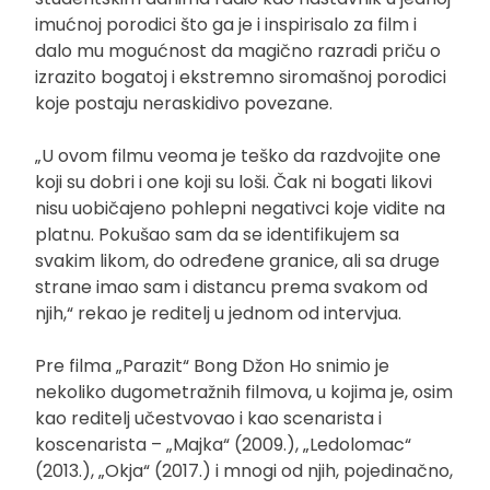
imućnoj porodici što ga je i inspirisalo za film i
dalo mu mogućnost da magično razradi priču o
izrazito bogatoj i ekstremno siromašnoj porodici
koje postaju neraskidivo povezane.
„U ovom filmu veoma je teško da razdvojite one
koji su dobri i one koji su loši. Čak ni bogati likovi
nisu uobičajeno pohlepni negativci koje vidite na
platnu. Pokušao sam da se identifikujem sa
svakim likom, do određene granice, ali sa druge
strane imao sam i distancu prema svakom od
njih,“ rekao je reditelj u jednom od intervjua.
Pre filma „Parazit“ Bong Džon Ho snimio je
nekoliko dugometražnih filmova, u kojima je, osim
kao reditelj učestvovao i kao scenarista i
koscenarista – „Majka“ (2009.), „Ledolomac“
(2013.), „Okja“ (2017.) i mnogi od njih, pojedinačno,