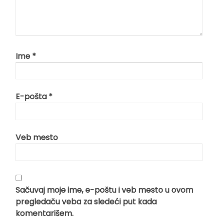
Ime
*
E-pošta
*
Veb mesto
Sačuvaj moje ime, e-poštu i veb mesto u ovom
pregledaču veba za sledeći put kada
komentarišem.