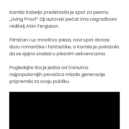
Kamila Kabeljo predstavila je spot za pesmu
„Living Proof“ čiji autorski pečat ima nagrađivani
reditelj Alan Ferguson.
Filmičan i uz mnoštvo plesa, novi spot donosi
dozu romantike i fantastike, a Kamila je pokazala
da se sjajno snalazi u plesnim sekvencama.
Pogledajte šta je jedna od trenutno
najpopularnijih pevačica mlađe generacije
pripremila za svoju publiku.