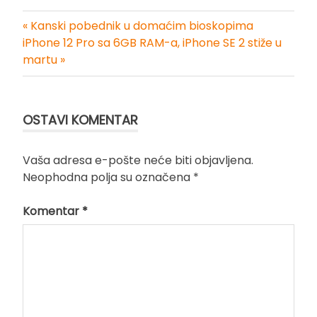
« Kanski pobednik u domaćim bioskopima
Kretanje
iPhone 12 Pro sa 6GB RAM-a, iPhone SE 2 stiže u
martu »
članka
OSTAVI KOMENTAR
Vaša adresa e-pošte neće biti objavljena.
Neophodna polja su označena
*
Komentar
*